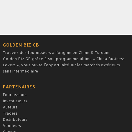
GOLDEN BIZ GB
Trouvez des fournisseurs à l’origine en Chine & Turquie
Golden Biz GB grâce à son programme ultime « China Business
Lovers », vous ouvre l’opportunité sur les marchés extérieurs
sans intermédiaire
PARTENAIRES
Fournisseurs
Investisseurs
Auteurs
Traders
Distributeurs
Vendeurs