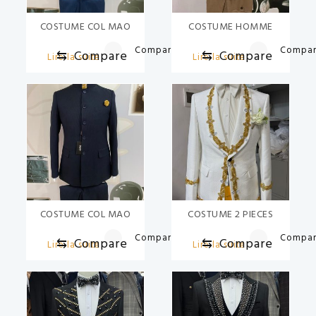
COSTUME COL MAO
COSTUME HOMME
Compare
Compa
⇆
Compare
⇆
Compare
Lire la suite
Lire la suite
COSTUME COL MAO
COSTUME 2 PIECES
Compare
Compa
⇆
Compare
⇆
Compare
Lire la suite
Lire la suite