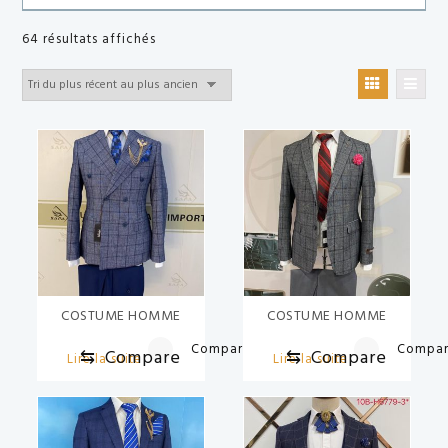
Trié
64 résultats affichés
du
plus
récent
au
plus
ancien
COSTUME HOMME
COSTUME HOMME
Compare
Compa
⇆
Compare
⇆
Compare
Lire la suite
Lire la suite