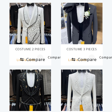
COSTUME 2 PIECES
COSTUME 3 PIECES
Compare
Compa
⇆
Compare
⇆
Compare
Lire la suite
Lire la suite