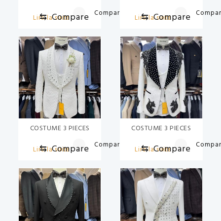
Compare
Compa
⇆
Compare
⇆
Compare
Lire la suite
Lire la suite
COSTUME 3 PIECES
COSTUME 3 PIECES
Compare
Compa
⇆
Compare
⇆
Compare
Lire la suite
Lire la suite