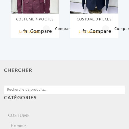
COSTUME 4 POCHES
COSTUME 3 PIECES
Compare
Compa
⇆
Compare
⇆
Compare
Lire la suite
Lire la suite
CHERCHER
Recherche
pour :
CATÉGORIES
COSTUME
Homme