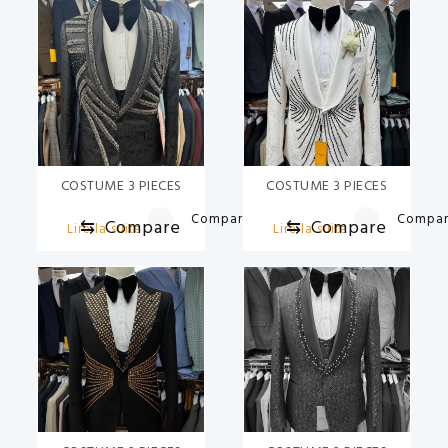
COSTUME 3 PIECES
COSTUME 3 PIECES
Compare
Compa
⇆
Compare
⇆
Compare
Lire la suite
Lire la suite