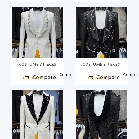
COSTUME 3 PIECES
COSTUME 3 PIECES
Compare
Compa
⇆
Compare
⇆
Compare
Lire la suite
Lire la suite