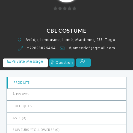
0
sur
5
CBL COSTUME
Avédji, Limousine, Lomé, Maritimes, 133, Togo
+22898826464
djameeric5@gmail.com
Private Message
Question
PRODUITS
À PROPOS
POLITIQUES
AVIS (
0
)
SUIVEURS "FOLLOWERS" (
0
)