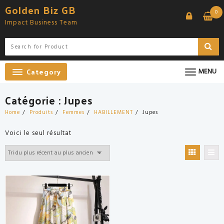
Skip
Golden Biz GB
0
to
Impact Business Team
content
Category
MENU
Catégorie :
Jupes
Home
Produits
Femmes
HABILLEMENT
Jupes
Voici le seul résultat