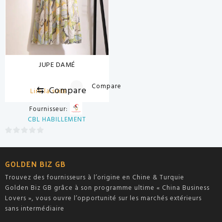
JUPE DAMÉ
Compare
⇆
Compare
Lire la suite
Fournisseur:
CBL HABILLEMENT
0
sur
GOLDEN BIZ GB
5
Trouvez des fournisseurs à l’origine en Chine & Turquie
Golden Biz GB grâce à son programme ultime « China Business
Lovers », vous ouvre l’opportunité sur les marchés extérieurs
sans intermédiaire