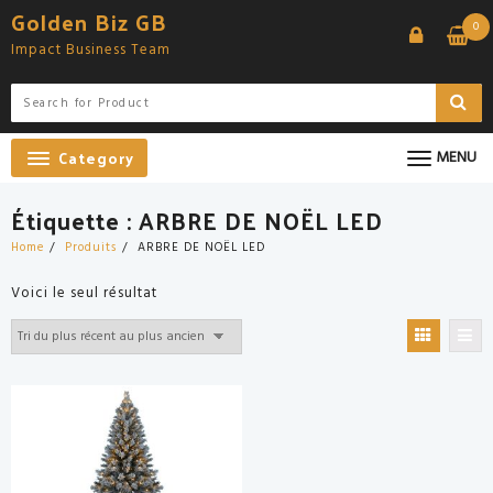
Skip
Golden Biz GB
0
to
Impact Business Team
content
Category
MENU
Étiquette :
ARBRE DE NOËL LED
Home
Produits
ARBRE DE NOËL LED
Voici le seul résultat