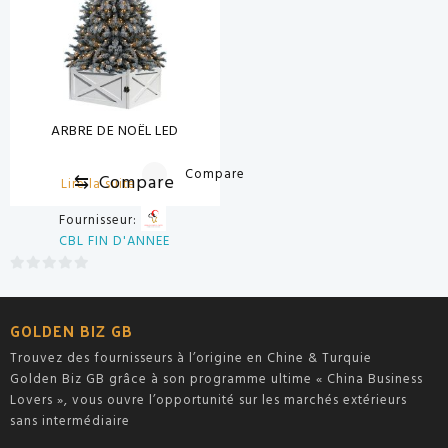
ARBRE DE NOËL LED
Compare
⇆
Compare
Lire la suite
Fournisseur:
CBL FIN D'ANNEE
0
sur
GOLDEN BIZ GB
5
Trouvez des fournisseurs à l’origine en Chine & Turquie
Golden Biz GB grâce à son programme ultime « China Business
Lovers », vous ouvre l’opportunité sur les marchés extérieurs
sans intermédiaire