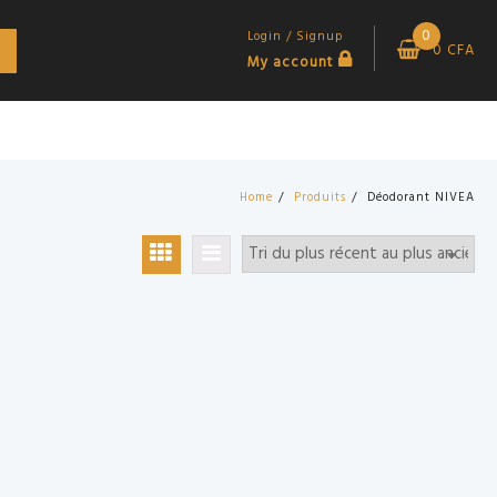
0
Login / Signup
0
CFA
My account
Home
Produits
Déodorant NIVEA