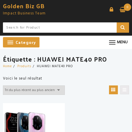
Skip
Golden Biz GB
0
to
Impact Business Team
content
Category
MENU
Étiquette :
HUAWEI MATE40 PRO
Home
Produits
HUAWEI MATE40 PRO
Voici le seul résultat