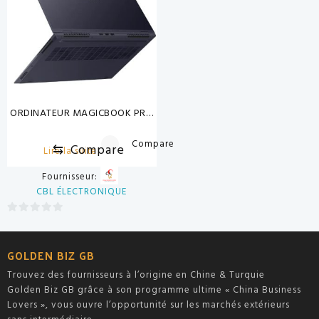
ORDINATEUR MAGICBOOK PRO
16
Compare
⇆
Compare
Lire la suite
Fournisseur:
CBL ÉLECTRONIQUE
0
sur
GOLDEN BIZ GB
5
Trouvez des fournisseurs à l’origine en Chine & Turquie
Golden Biz GB grâce à son programme ultime « China Business
Lovers », vous ouvre l’opportunité sur les marchés extérieurs