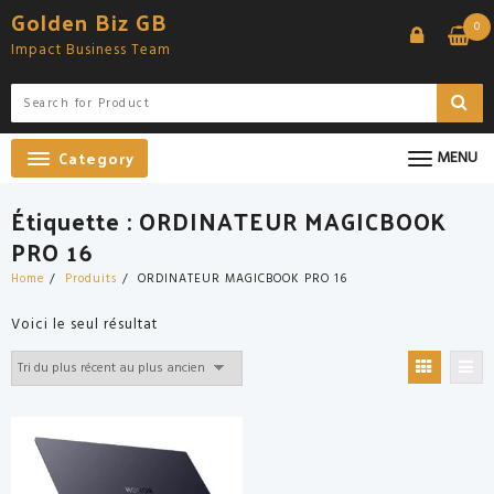
Skip
Golden Biz GB
0
to
Impact Business Team
content
Category
MENU
Étiquette :
ORDINATEUR MAGICBOOK
PRO 16
Home
Produits
ORDINATEUR MAGICBOOK PRO 16
Voici le seul résultat