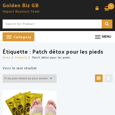
Skip
Golden Biz GB
0
to
Impact Business Team
content
Category
MENU
Étiquette :
Patch détox pour les pieds
Home
Produits
Patch détox pour les pieds
Voici le seul résultat