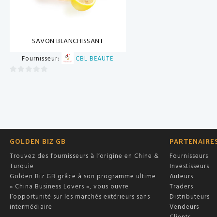
SAVON BLANCHISSANT
Fournisseur:
CBL BEAUTE
0
sur
5
GOLDEN BIZ GB
PARTENAIRE
Trouvez des fournisseurs à l’origine en Chine &
Fournisseurs
Turquie
Investisseurs
Golden Biz GB grâce à son programme ultime
Auteurs
« China Business Lovers », vous ouvre
Traders
l’opportunité sur les marchés extérieurs sans
Distributeurs
intermédiaire
Vendeurs