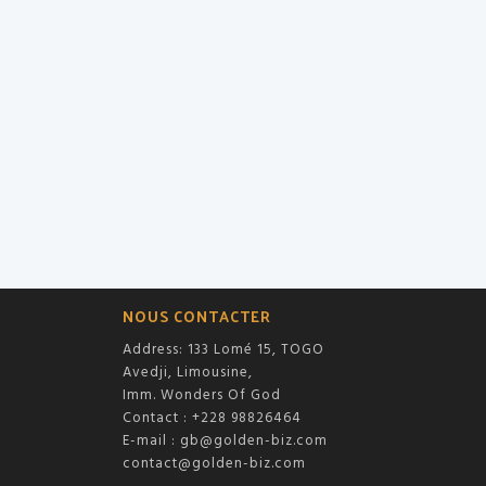
NOUS CONTACTER
Address: 133 Lomé 15, TOGO
Avedji, Limousine,
Imm. Wonders Of God
Contact : +228 98826464
E-mail :
gb@golden-biz.com
contact@golden-biz.com