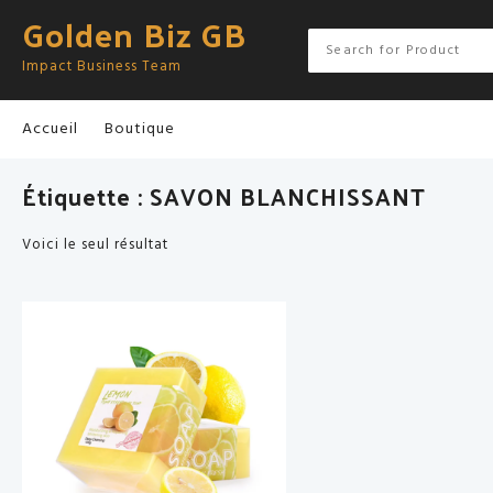
Skip
Golden Biz GB
to
content
Impact Business Team
Accueil
Boutique
Étiquette :
SAVON BLANCHISSANT
Voici le seul résultat