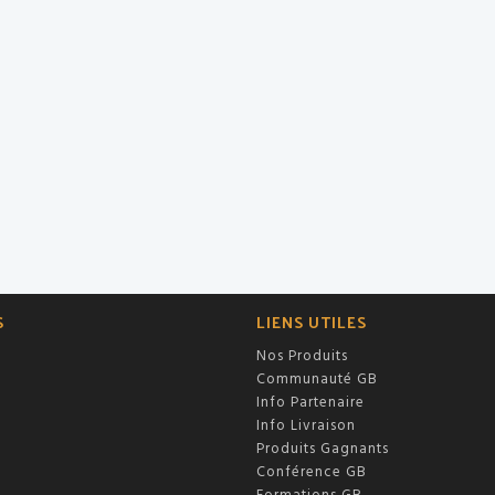
S
LIENS UTILES
Nos Produits
Communauté GB
Info Partenaire
Info Livraison
Produits Gagnants
Conférence GB