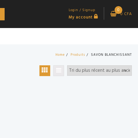
0
Login / Signup
0
CFA
My account
Home
Produits
SAVON BLANCHISSANT