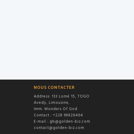
NOUS CONTACTER
Address: 133 Lomé 15, TOGO
Avedji, Limousine,
Imm. Wonders Of God
Contact : +228 98826464
E-mail :
gb@golden-biz.com
contact@golden-biz.com