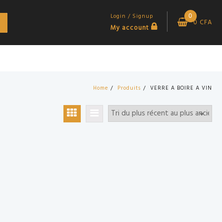
0
Login / Signup
0
CFA
My account
Home
Produits
VERRE A BOIRE A VIN