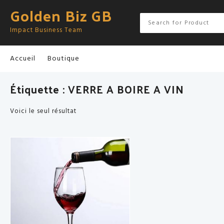
Skip
Golden Biz GB
to
content
Impact Business Team
Accueil
Boutique
Étiquette :
VERRE A BOIRE A VIN
Voici le seul résultat