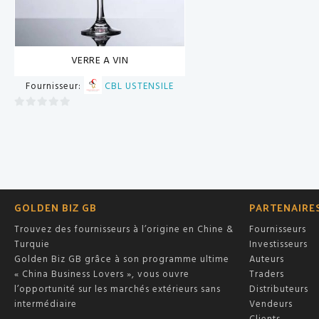
VERRE A VIN
Fournisseur:
CBL USTENSILE
0
sur
5
GOLDEN BIZ GB
PARTENAIRE
Trouvez des fournisseurs à l’origine en Chine &
Fournisseurs
Turquie
Investisseurs
Golden Biz GB grâce à son programme ultime
Auteurs
« China Business Lovers », vous ouvre
Traders
l’opportunité sur les marchés extérieurs sans
Distributeurs
intermédiaire
Vendeurs