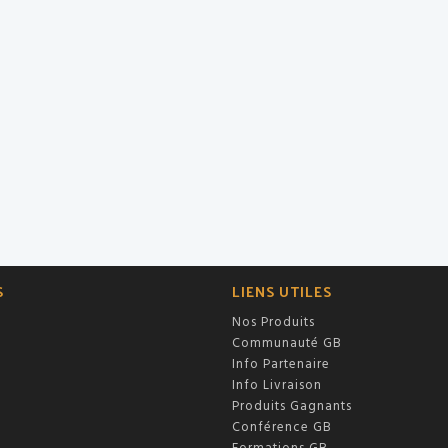
S
LIENS UTILES
Nos Produits
Communauté GB
Info Partenaire
Info Livraison
Produits Gagnants
Conférence GB