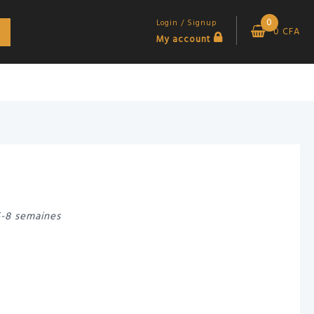
0
Login / Signup
0
CFA
My account
6-8 semaines