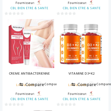
Fournisseur:
Fournisseur:
CBL BIEN ETRE & SANTE
CBL BIEN ETRE & SANTE
0
0
sur
sur
5
5
CREME ANTIBACTERIENNE
VITAMINE D3+K2
⇆
Compare
⇆
Compare
Compare
Compar
Lire la suite
Lire la suite
Fournisseur:
Fournisseur:
CBL BIEN ETRE & SANTE
CBL BIEN ETRE & SANTE
0
0