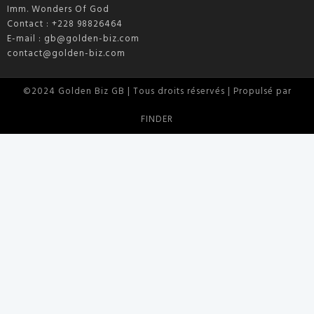
Imm. Wonders Of God
Contact : +228 98826464
E-mail :
gb@golden-biz.com
contact@golden-biz.com
©2024 Golden Biz GB | Tous droits réservés | Propulsé par
FINDER