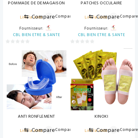
POMMADE DE DEMAGAISON
PATCHES OCCULAIRE
⇆
Compare
⇆
Compare
Compare
Compar
Lire la suite
Lire la suite
Fournisseur:
Fournisseur:
CBL BIEN ETRE & SANTE
CBL BIEN ETRE & SANTE
0
0
sur
sur
5
5
ANTI RONFLEMENT
KINOKI
⇆
Compare
⇆
Compare
Compare
Compar
Lire la suite
Lire la suite