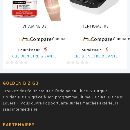
VITAMINE D3
TENTIOMETRE
⇆
Compare
⇆
Compare
Compare
Compar
Lire la suite
Lire la suite
Fournisseur:
Fournisseur:
CBL BIEN ETRE & SANTE
CBL BIEN ETRE & SANTE
0
0
sur
sur
5
5
GOLDEN BIZ GB
Trouvez des fournisseurs à l’origine en Chine & Turquie
Golden Biz GB grâce à son programme ultime « China Business
Lovers », vous ouvre l’opportunité sur les marchés extérieurs
sans intermédiaire
PARTENAIRES