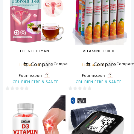
THÉ NETTOYANT
VITAMINE C1000
⇆
Compare
⇆
Compare
Compare
Compar
Lire la suite
Lire la suite
Fournisseur:
Fournisseur:
CBL BIEN ETRE & SANTE
CBL BIEN ETRE & SANTE
0
0
sur
sur
5
5