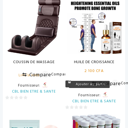
sur
sur
5
5
COUSSIN DE MASSAGE
HUILE DE CROISSANCE
2 100
CFA
⇆
Compare
Compare
Lire la suite
⇆
Compare
Co
Ajouter au panier
Fournisseur:
CBL BIEN ETRE & SANTE
Fournisseur:
CBL BIEN ETRE & SANTE
0
sur
0
5
sur
5