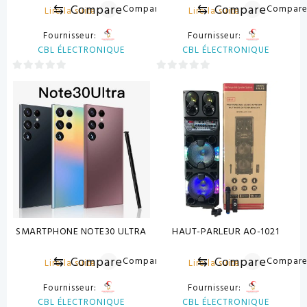
⇆
Compare
⇆
Compare
Compare
Compar
Lire la suite
Lire la suite
Fournisseur:
Fournisseur:
CBL ÉLECTRONIQUE
CBL ÉLECTRONIQUE
0
0
sur
sur
5
5
SMARTPHONE NOTE30 ULTRA
HAUT-PARLEUR AO-1021
⇆
Compare
⇆
Compare
Compare
Compar
Lire la suite
Lire la suite
Fournisseur:
Fournisseur:
CBL ÉLECTRONIQUE
CBL ÉLECTRONIQUE