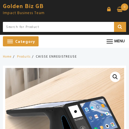
Skip
Golden Biz GB
0
to
Impact Business Team
content
Category
MENU
Home
Produits
CAISSE ENREGISTREUSE