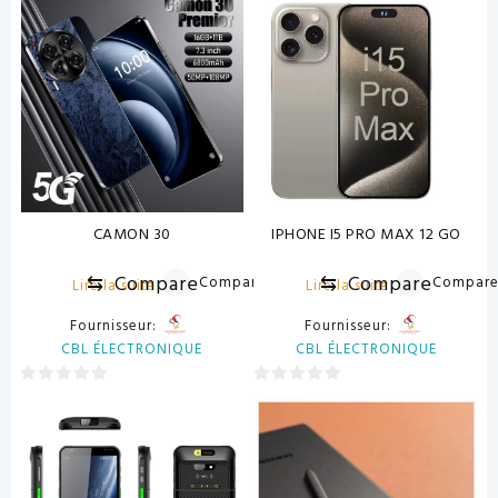
CAMON 30
IPHONE I5 PRO MAX 12 GO
⇆
Compare
⇆
Compare
Compare
Compar
Lire la suite
Lire la suite
Fournisseur:
Fournisseur:
CBL ÉLECTRONIQUE
CBL ÉLECTRONIQUE
0
0
sur
sur
5
5