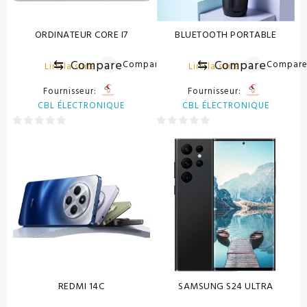
ORDINATEUR CORE I7
BLUETOOTH PORTABLE
⇆
Compare
⇆
Compare
Compare
Compar
Lire la suite
Lire la suite
Fournisseur:
Fournisseur:
CBL ÉLECTRONIQUE
CBL ÉLECTRONIQUE
0
0
sur
sur
5
5
REDMI 14C
SAMSUNG S24 ULTRA