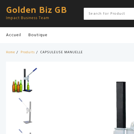
Skip
Golden Biz GB
to
content
Impact Business Team
Accueil
Boutique
Home
Produits
CAPSULEUSE MANUELLE