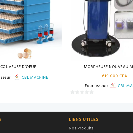
COUVEUSE D’OEUF
MORPHEUSE NOUVEAU M
619 000
CFA
isseur:
CBL MACHINE
Fournisseur:
CBL MA
0
sur
5
S
LIENS UTILES
Nos Produits