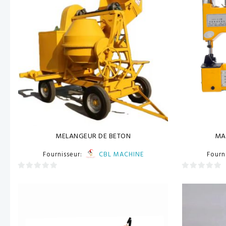
MELANGEUR DE BETON
MA
Fournisseur:
CBL MACHINE
Fourn
0
0
sur
sur
5
5