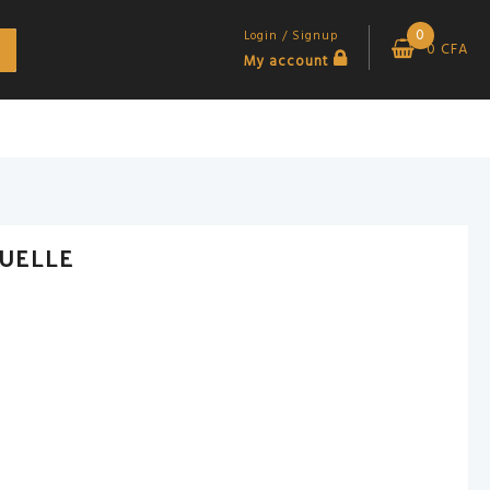
0
Login / Signup
0
CFA
My account
UELLE