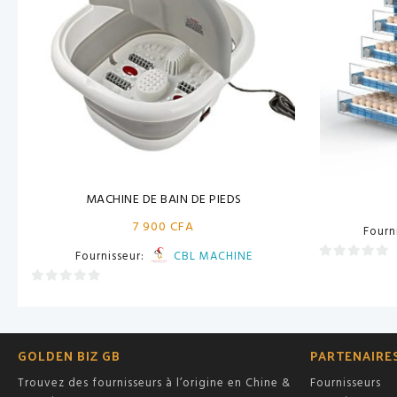
MACHINE DE BAIN DE PIEDS
7 900
CFA
Fourn
Fournisseur:
CBL MACHINE
0
sur
0
5
sur
5
GOLDEN BIZ GB
PARTENAIRE
Trouvez des fournisseurs à l’origine en Chine &
Fournisseurs