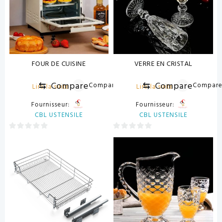
FOUR DE CUISINE
VERRE EN CRISTAL
⇆
Compare
⇆
Compare
Compare
Compar
Lire la suite
Lire la suite
Fournisseur:
Fournisseur:
CBL USTENSILE
CBL USTENSILE
0
0
sur
sur
5
5