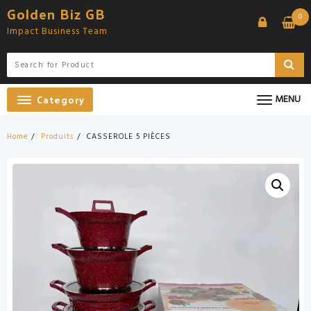
Skip
Golden Biz GB
0
to
Impact Business Team
content
Category
MENU
Home
Produits
CASSEROLE 5 PIÈCES