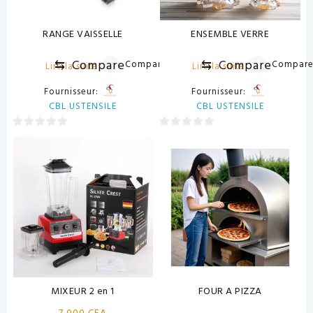
RANGE VAISSELLE
ENSEMBLE VERRE
⇆
Compare
⇆
Compare
Compare
Compar
Lire la suite
Lire la suite
Fournisseur:
Fournisseur:
CBL USTENSILE
CBL USTENSILE
0
0
sur
sur
5
5
MIXEUR 2 en 1
FOUR A PIZZA