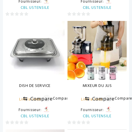
Fournisseur:
Fournisseur:
CBL USTENSILE
CBL USTENSILE
0
0
sur
sur
5
5
DISH DE SERVICE
MIXEUR DU JUS
⇆
Compare
⇆
Compare
Compare
Compar
Lire la suite
Lire la suite
Fournisseur:
Fournisseur:
CBL USTENSILE
CBL USTENSILE
0
0