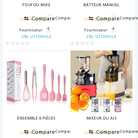
FOUFOU MIXE
BATTEUR MANUEL
⇆
Compare
⇆
Compare
Compare
Compar
Lire la suite
Lire la suite
Fournisseur:
Fournisseur:
CBL USTENSILE
CBL USTENSILE
0
0
sur
sur
5
5
ENSEMBLE 6 PIÈCES
MIXEUR DU JUS
⇆
Compare
⇆
Compare
Compare
Compar
Lire la suite
Lire la suite