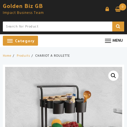
Skip
Golden Biz GB
0
to
Impact Business Team
content
Category
MENU
Home
Produits
CHARIOT A ROULETTE