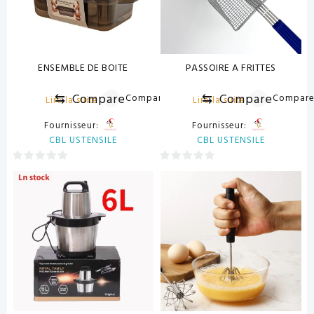
ENSEMBLE DE BOITE
PASSOIRE A FRITTES
⇆
Compare
⇆
Compare
Compare
Compar
Lire la suite
Lire la suite
Fournisseur:
Fournisseur:
CBL USTENSILE
CBL USTENSILE
0
0
sur
sur
5
5