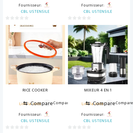
Fournisseur:
Fournisseur:
CBL USTENSILE
CBL USTENSILE
0
0
sur
sur
5
5
RICE COOKER
MIXEUR 4 EN 1
⇆
Compare
⇆
Compare
Compare
Compar
Lire la suite
Lire la suite
Fournisseur:
Fournisseur:
CBL USTENSILE
CBL USTENSILE