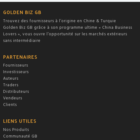
sur
sur
5
5
GOLDEN BIZ GB
Trouvez des fournisseurs à l’origine en Chine & Turquie
Golden Biz GB grâce à son programme ultime « China Business
Lovers », vous ouvre l’opportunité sur les marchés extérieurs
sans intermédiaire
PARTENAIRES
Fournisseurs
Investisseurs
Auteurs
Traders
Distributeurs
Vendeurs
Clients
LIENS UTILES
Nos Produits
Communauté GB