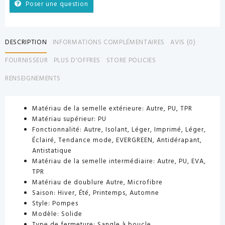
Poser une question
DESCRIPTION
INFORMATIONS COMPLÉMENTAIRES
AVIS (0)
FOURNISSEUR
PLUS D'OFFRES
STORE POLICIES
RENSEIGNEMENTS
Matériau de la semelle extérieure:
Autre, PU, ​​TPR
Matériau supérieur:
PU
Fonctionnalité:
Autre, Isolant, Léger, Imprimé, Léger,
Éclairé, Tendance mode, EVERGREEN, Antidérapant,
Antistatique
Matériau de la semelle intermédiaire:
Autre, PU, ​​EVA,
TPR
Matériau de doublure
Autre, Microfibre
Saison:
Hiver, Été, Printemps, Automne
Style:
Pompes
Modèle:
Solide
Type de fermeture:
Sangle à boucle