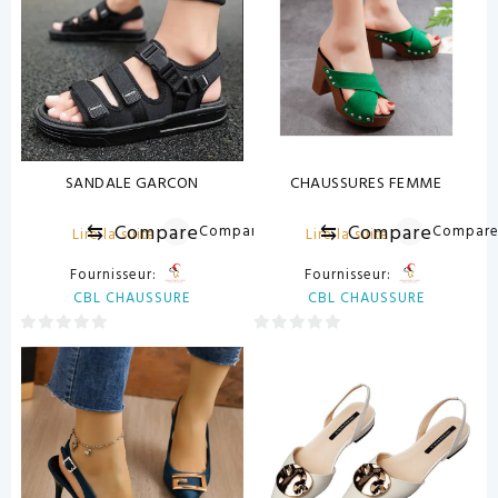
SANDALE GARCON
CHAUSSURES FEMME
⇆
Compare
⇆
Compare
Compare
Compar
Lire la suite
Lire la suite
Fournisseur:
Fournisseur:
CBL CHAUSSURE
CBL CHAUSSURE
0
0
sur
sur
5
5