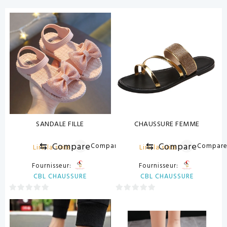
SANDALE FILLE
CHAUSSURE FEMME
⇆
Compare
⇆
Compare
Compare
Compar
Lire la suite
Lire la suite
Fournisseur:
Fournisseur:
CBL CHAUSSURE
CBL CHAUSSURE
0
0
sur
sur
5
5