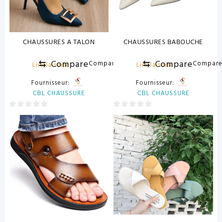
CHAUSSURES A TALON
CHAUSSURES BABOUCHE
⇆
Compare
⇆
Compare
Compare
Compar
Lire la suite
Lire la suite
Fournisseur:
Fournisseur:
CBL CHAUSSURE
CBL CHAUSSURE
0
0
sur
sur
5
5