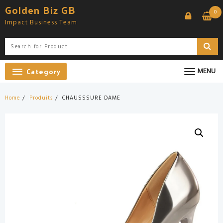
Skip
Golden Biz GB
0
to
Impact Business Team
content
Category
MENU
Home
Produits
CHAUSSSURE DAME