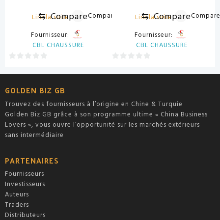
⇆
Compare
⇆
Compare
Compare
Compar
Lire la suite
Lire la suite
Fournisseur:
Fournisseur:
CBL CHAUSSURE
CBL CHAUSSURE
0
0
sur
sur
5
5
GOLDEN BIZ GB
Trouvez des fournisseurs à l’origine en Chine & Turquie
Golden Biz GB grâce à son programme ultime « China Business
Lovers », vous ouvre l’opportunité sur les marchés extérieurs
sans intermédiaire
PARTENAIRES
Fournisseurs
Investisseurs
Auteurs
Traders
Distributeurs