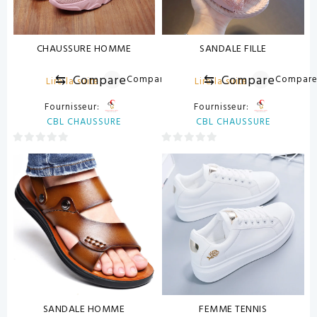
CHAUSSURE HOMME
SANDALE FILLE
⇆
Compare
⇆
Compare
Compare
Compar
Lire la suite
Lire la suite
Fournisseur:
Fournisseur:
CBL CHAUSSURE
CBL CHAUSSURE
0
0
sur
sur
5
5
SANDALE HOMME
FEMME TENNIS