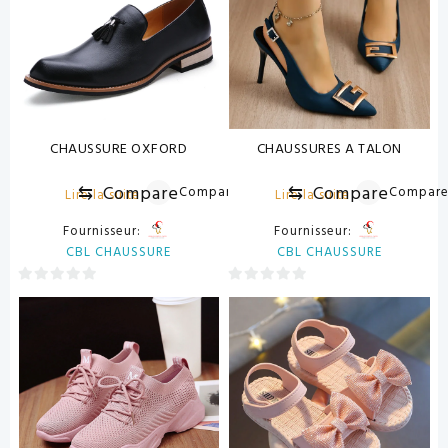
CHAUSSURE OXFORD
CHAUSSURES A TALON
⇆
Compare
⇆
Compare
Compare
Compar
Lire la suite
Lire la suite
Fournisseur:
Fournisseur:
CBL CHAUSSURE
CBL CHAUSSURE
0
0
sur
sur
5
5