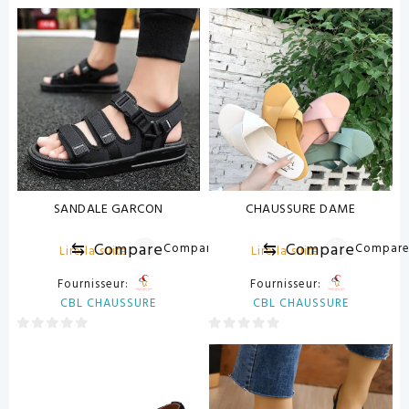
0
0
sur
sur
5
5
SANDALE GARCON
CHAUSSURE DAME
⇆
Compare
⇆
Compare
Compare
Compar
Lire la suite
Lire la suite
Fournisseur:
Fournisseur:
CBL CHAUSSURE
CBL CHAUSSURE
0
0
sur
sur
5
5