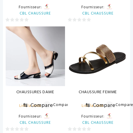
Fournisseur:
Fournisseur:
CBL CHAUSSURE
CBL CHAUSSURE
0
0
sur
sur
5
5
CHAUSSURES DAME
CHAUSSURE FEMME
⇆
Compare
⇆
Compare
Compare
Compar
Lire la suite
Lire la suite
Fournisseur:
Fournisseur:
CBL CHAUSSURE
CBL CHAUSSURE