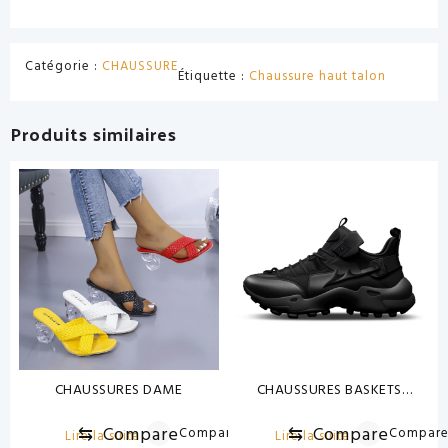
Catégorie :
CHAUSSURE
Étiquette :
Chaussure haut talon
Produits similaires
CHAUSSURES DAME
CHAUSSURES BASKETS
UNISEXE
⇆
Compare
⇆
Compare
Compare
Compar
Lire la suite
Lire la suite