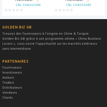
Fournisseur:
Fournisseur:
CBL CHAUSSURE
CBL CHAUSSURE
0
0
sur
sur
5
5
GOLDEN BIZ GB
Trouvez des fournisseurs à l’origine en Chine & Turquie
Golden Biz GB grâce à son programme ultime « China Business
Lovers », vous ouvre l’opportunité sur les marchés extérieurs
sans intermédiaire
PARTENAIRES
Fournisseurs
Investisseurs
Auteurs
Traders
Distributeurs
Vendeurs
Clients