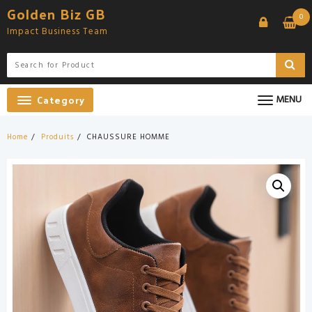
Skip
Golden Biz GB
0
to
Impact Business Team
content
Category
MENU
Home
Produits
CHAUSSURE HOMME