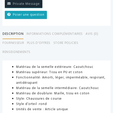
Private Message
Poser une question
DESCRIPTION
INFORMATIONS COMPLÉMENTAIRES
AVIS (0)
FOURNISSEUR
PLUS D'OFFRES
STORE POLICIES
RENSEIGNEMENTS
Matériau de la semelle extérieure:
Caoutchouc
Matériau supérieur:
Tissu en PU et coton
Fonctionnalité:
Amorti, léger, imperméable, respirant,
antidérapant
Matériau de la semelle intermédiaire:
Caoutchouc
Matériau de doublure:
Maille, tissu en coton
Style:
Chaussures de course
Style d’orteil
:rond
Unités de vente :
Article unique