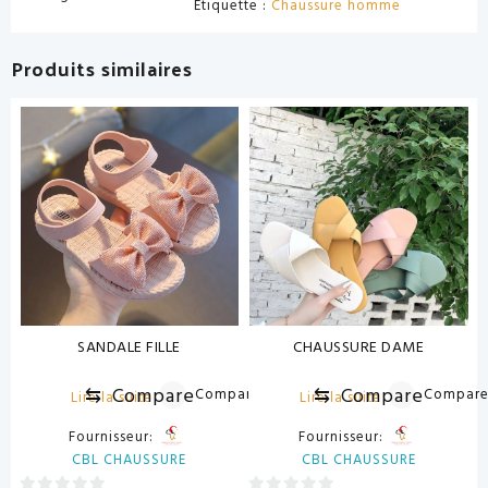
Étiquette :
Chaussure homme
Produits similaires
SANDALE FILLE
CHAUSSURE DAME
⇆
Compare
⇆
Compare
Compare
Compar
Lire la suite
Lire la suite
Fournisseur:
Fournisseur:
CBL CHAUSSURE
CBL CHAUSSURE