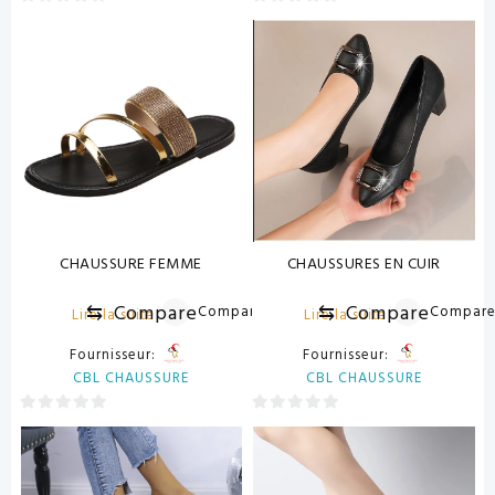
0
0
sur
sur
5
5
CHAUSSURE FEMME
CHAUSSURES EN CUIR
⇆
Compare
⇆
Compare
Compare
Compar
Lire la suite
Lire la suite
Fournisseur:
Fournisseur:
CBL CHAUSSURE
CBL CHAUSSURE
0
0
sur
sur
5
5