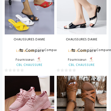
CHAUSSURES DAME
CHAUSSURES DAME
⇆
Compare
⇆
Compare
Compare
Compar
Lire la suite
Lire la suite
Fournisseur:
Fournisseur:
CBL CHAUSSURE
CBL CHAUSSURE
0
0
sur
sur
5
5