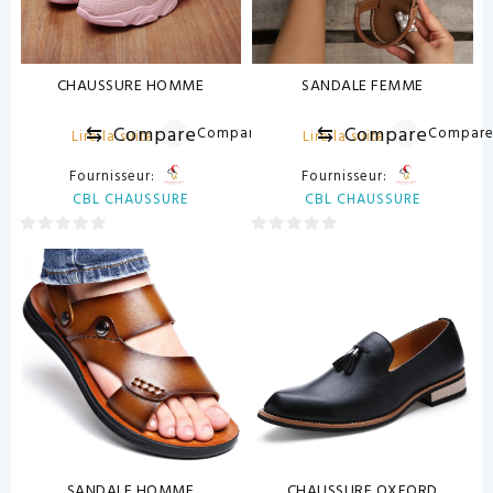
CHAUSSURE HOMME
SANDALE FEMME
⇆
Compare
⇆
Compare
Compare
Compar
Lire la suite
Lire la suite
Fournisseur:
Fournisseur:
CBL CHAUSSURE
CBL CHAUSSURE
0
0
sur
sur
5
5
SANDALE HOMME
CHAUSSURE OXFORD