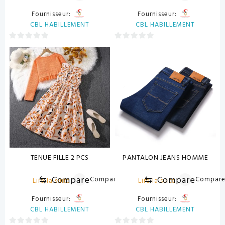
Fournisseur:
Fournisseur:
CBL HABILLEMENT
CBL HABILLEMENT
0
0
sur
sur
5
5
TENUE FILLE 2 PCS
PANTALON JEANS HOMME
⇆
Compare
⇆
Compare
Compare
Compar
Lire la suite
Lire la suite
Fournisseur:
Fournisseur:
CBL HABILLEMENT
CBL HABILLEMENT