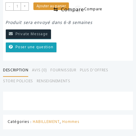
quantité
Ajouter au panier
-
+
⇆
Compare
Compare
de
CHEMISE
Produit sera envoyé dans 6-8 semaines
HOMME
Private Message
Poser une question
DESCRIPTION
AVIS (0)
FOURNISSEUR
PLUS D'OFFRES
STORE POLICIES
RENSEIGNEMENTS
Catégories :
HABILLEMENT
,
Hommes