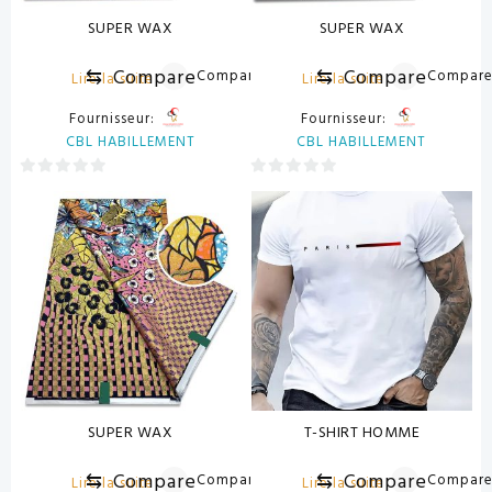
SUPER WAX
SUPER WAX
⇆
Compare
⇆
Compare
Compare
Compar
Lire la suite
Lire la suite
Fournisseur:
Fournisseur:
CBL HABILLEMENT
CBL HABILLEMENT
0
0
sur
sur
5
5
SUPER WAX
T-SHIRT HOMME
⇆
Compare
⇆
Compare
Compare
Compar
Lire la suite
Lire la suite