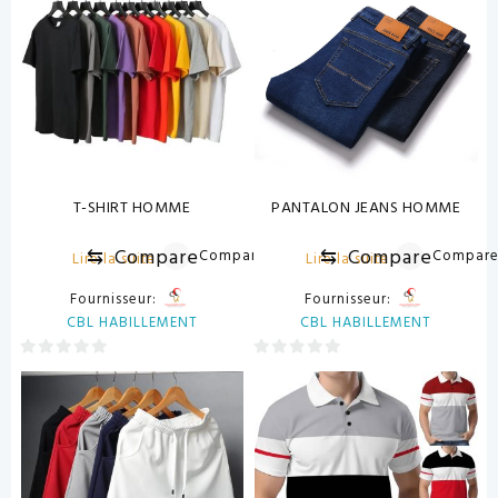
5
5
T-SHIRT HOMME
PANTALON JEANS HOMME
⇆
Compare
⇆
Compare
Compare
Compar
Lire la suite
Lire la suite
Fournisseur:
Fournisseur:
CBL HABILLEMENT
CBL HABILLEMENT
0
0
sur
sur
5
5