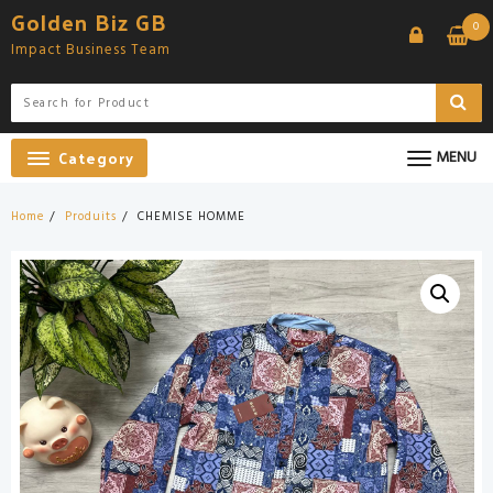
Skip
Golden Biz GB
0
to
Impact Business Team
content
Category
MENU
Home
Produits
CHEMISE HOMME