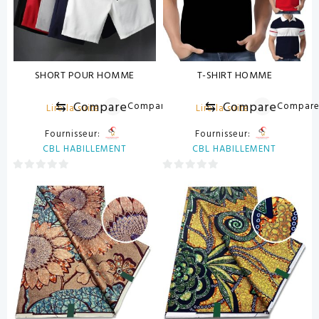
SHORT POUR HOMME
T-SHIRT HOMME
⇆
Compare
⇆
Compare
Compare
Compar
Lire la suite
Lire la suite
Fournisseur:
Fournisseur:
CBL HABILLEMENT
CBL HABILLEMENT
0
0
sur
sur
5
5