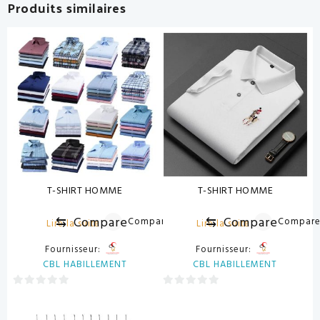
Produits similaires
T-SHIRT HOMME
T-SHIRT HOMME
⇆
Compare
⇆
Compare
Compare
Compar
Lire la suite
Lire la suite
Fournisseur:
Fournisseur:
CBL HABILLEMENT
CBL HABILLEMENT
0
0
sur
sur