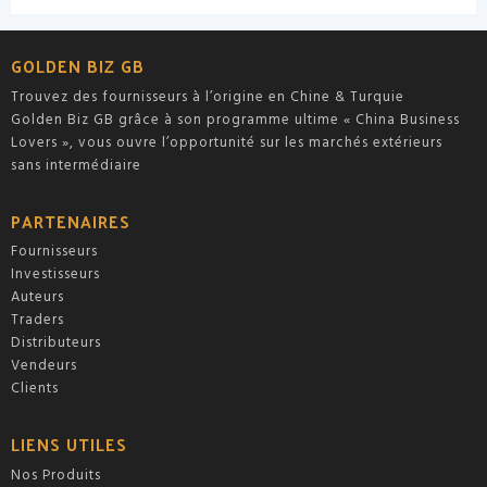
0
0
sur
sur
5
5
GOLDEN BIZ GB
Trouvez des fournisseurs à l’origine en Chine & Turquie
Golden Biz GB grâce à son programme ultime « China Business
Lovers », vous ouvre l’opportunité sur les marchés extérieurs
sans intermédiaire
PARTENAIRES
Fournisseurs
Investisseurs
Auteurs
Traders
Distributeurs
Vendeurs
Clients
LIENS UTILES
Nos Produits