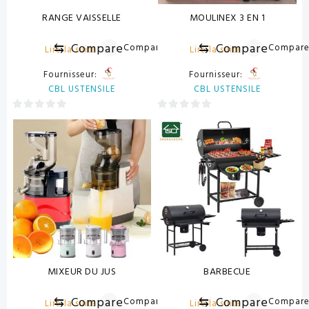
RANGE VAISSELLE
MOULINEX 3 EN 1
⇆
Compare
⇆
Compare
Compare
Compar
Lire la suite
Lire la suite
Fournisseur:
Fournisseur:
CBL USTENSILE
CBL USTENSILE
0
0
sur
sur
5
5
MIXEUR DU JUS
BARBECUE
⇆
Compare
⇆
Compare
Compare
Compar
Lire la suite
Lire la suite