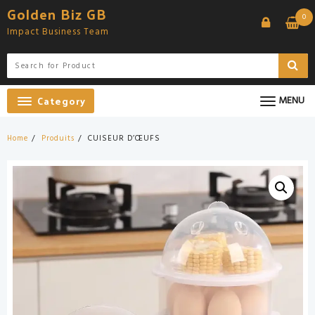
Skip
Golden Biz GB
0
to
Impact Business Team
content
Category
MENU
Home
Produits
CUISEUR D’ŒUFS