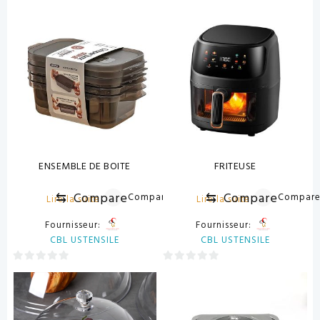
0
0
sur
sur
5
5
ENSEMBLE DE BOITE
FRITEUSE
⇆
Compare
⇆
Compare
Compare
Compar
Lire la suite
Lire la suite
Fournisseur:
Fournisseur:
CBL USTENSILE
CBL USTENSILE
0
0
sur
sur
5
5