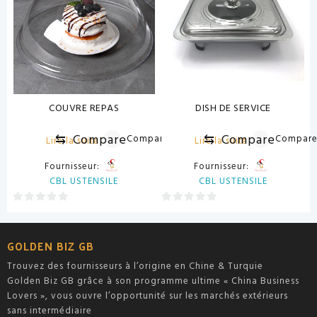
COUVRE REPAS
DISH DE SERVICE
⇆
Compare
⇆
Compare
Compare
Compar
Lire la suite
Lire la suite
Fournisseur:
Fournisseur:
CBL USTENSILE
CBL USTENSILE
0
0
sur
sur
5
5
GOLDEN BIZ GB
Trouvez des fournisseurs à l’origine en Chine & Turquie
Golden Biz GB grâce à son programme ultime « China Business
Lovers », vous ouvre l’opportunité sur les marchés extérieurs
sans intermédiaire