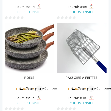
Fournisseur:
Fournisseur:
CBL USTENSILE
CBL USTENSILE
0
0
sur
sur
5
5
POÊLE
PASSOIRE A FRITTES
⇆
Compare
⇆
Compare
Compare
Compar
Lire la suite
Lire la suite
Fournisseur:
Fournisseur:
CBL USTENSILE
CBL USTENSILE