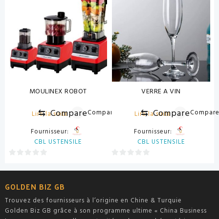
5
5
MOULINEX ROBOT
VERRE A VIN
⇆
Compare
⇆
Compare
Compare
Compar
Lire la suite
Lire la suite
Fournisseur:
Fournisseur:
CBL USTENSILE
CBL USTENSILE
0
0
sur
sur
5
5
GOLDEN BIZ GB
Trouvez des fournisseurs à l’origine en Chine & Turquie
Golden Biz GB grâce à son programme ultime « China Business