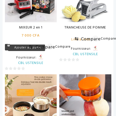
MIXEUR 2 en 1
TRANCHEUSE DE POMME
7 000
CFA
⇆
Compare
Compar
Lire la suite
⇆
Compare
Compare
Ajouter au panier
Fournisseur:
CBL USTENSILE
Fournisseur:
CBL USTENSILE
0
sur
0
5
sur
5