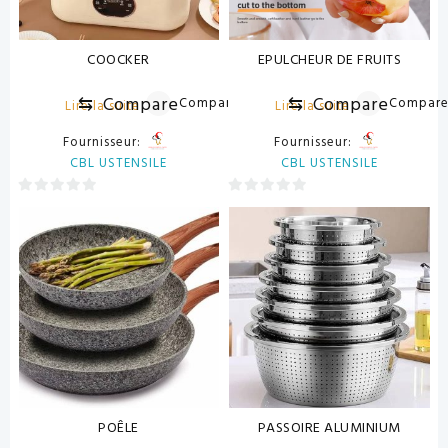
COOCKER
EPULCHEUR DE FRUITS
⇆
Compare
⇆
Compare
Compare
Compar
Lire la suite
Lire la suite
Fournisseur:
Fournisseur:
CBL USTENSILE
CBL USTENSILE
0
0
sur
sur
5
5
POÊLE
PASSOIRE ALUMINIUM