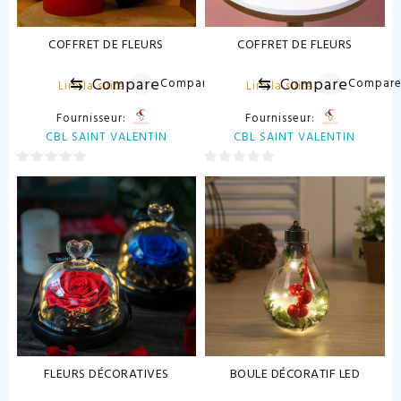
COFFRET DE FLEURS
COFFRET DE FLEURS
⇆
Compare
⇆
Compare
Compare
Compar
Lire la suite
Lire la suite
Fournisseur:
Fournisseur:
CBL SAINT VALENTIN
CBL SAINT VALENTIN
0
0
sur
sur
5
5
FLEURS DÉCORATIVES
BOULE DÉCORATIF LED