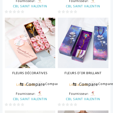
Fournisseur:
Fournisseur:
CBL SAINT VALENTIN
CBL SAINT VALENTIN
0
0
sur
sur
5
5
FLEURS DÉCORATIVES
FLEURS D’OR BRILLANT
⇆
Compare
⇆
Compare
Compare
Compar
Lire la suite
Lire la suite
Fournisseur:
Fournisseur:
CBL SAINT VALENTIN
CBL SAINT VALENTIN
0
0