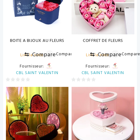
BOITE A BIJOUX AU FLEURS
COFFRET DE FLEURS
⇆
Compare
⇆
Compare
Compare
Compar
Lire la suite
Lire la suite
Fournisseur:
Fournisseur:
CBL SAINT VALENTIN
CBL SAINT VALENTIN
0
0
sur
sur
5
5