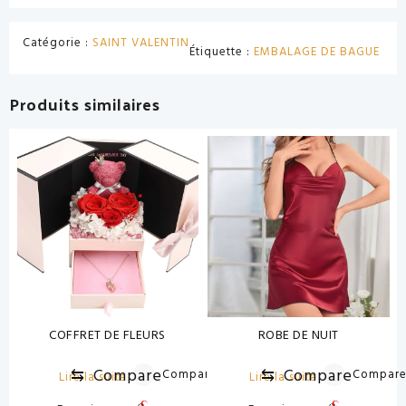
Catégorie :
SAINT VALENTIN
Étiquette :
EMBALAGE DE BAGUE
Produits similaires
COFFRET DE FLEURS
ROBE DE NUIT
⇆
Compare
⇆
Compare
Compare
Compar
Lire la suite
Lire la suite