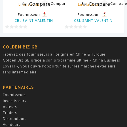
⇆
Compare
⇆
Compare
Compare
Compar
Lire la suite
Lire la suite
Fournisseur:
Fournisseur:
CBL SAINT VALENTIN
CBL SAINT VALENTIN
0
0
sur
sur
5
5
GOLDEN BIZ GB
Trouvez des fournisseurs à l’origine en Chine & Turquie
Golden Biz GB grâce à son programme ultime « China Business
Lovers », vous ouvre l’opportunité sur les marchés extérieurs
sans intermédiaire
PARTENAIRES
Fournisseurs
Investisseurs
Auteurs
Traders
Distributeurs
Vendeurs