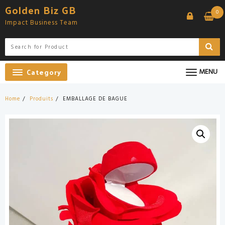
Skip
Golden Biz GB
0
to
Impact Business Team
content
Category
MENU
Home
Produits
EMBALLAGE DE BAGUE