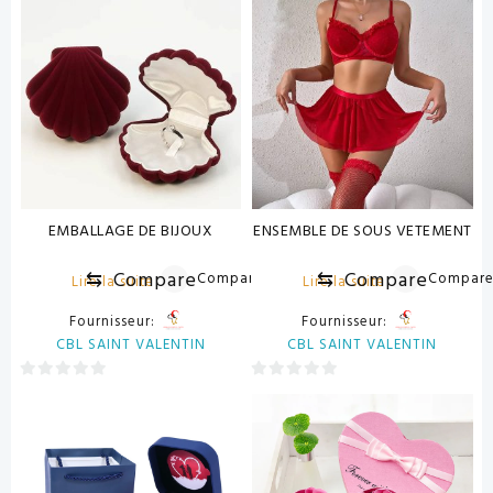
sur
sur
5
5
EMBALLAGE DE BIJOUX
ENSEMBLE DE SOUS VETEMENT
⇆
Compare
⇆
Compare
Compare
Compar
Lire la suite
Lire la suite
Fournisseur:
Fournisseur:
CBL SAINT VALENTIN
CBL SAINT VALENTIN
0
0
sur
sur
5
5