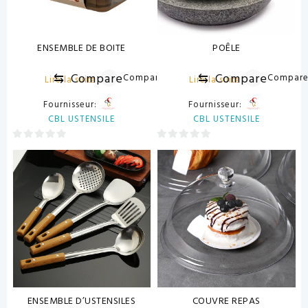
ENSEMBLE DE BOITE
POÊLE
⇆
Compare
⇆
Compare
Compare
Compar
Lire la suite
Lire la suite
Fournisseur:
Fournisseur:
CBL USTENSILE
CBL USTENSILE
0
0
sur
sur
5
5
ENSEMBLE D’USTENSILES
COUVRE REPAS