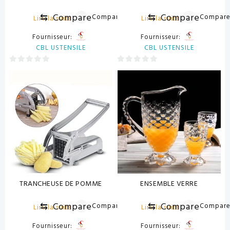
⇆
Compare
⇆
Compare
Compare
Compar
Lire la suite
Lire la suite
Fournisseur:
Fournisseur:
CBL USTENSILE
CBL USTENSILE
0
0
sur
sur
5
5
TRANCHEUSE DE POMME
ENSEMBLE VERRE
⇆
Compare
⇆
Compare
Compare
Compar
Lire la suite
Lire la suite
Fournisseur:
Fournisseur: