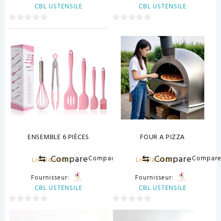
CBL USTENSILE
CBL USTENSILE
0
0
sur
sur
5
5
ENSEMBLE 6 PIÈCES
FOUR A PIZZA
⇆
Compare
⇆
Compare
Compare
Compar
Lire la suite
Lire la suite
Fournisseur:
Fournisseur:
CBL USTENSILE
CBL USTENSILE
0
0
sur
sur