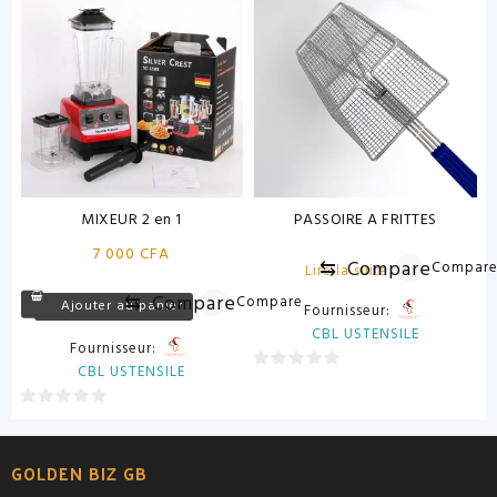
5
5
MIXEUR 2 en 1
PASSOIRE A FRITTES
7 000
CFA
⇆
Compare
Compar
Lire la suite
⇆
Compare
Compare
Ajouter au panier
Fournisseur:
CBL USTENSILE
Fournisseur:
CBL USTENSILE
0
sur
0
5
sur
5
GOLDEN BIZ GB