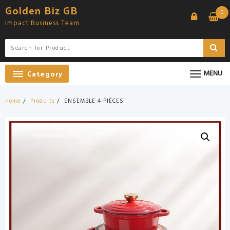
Skip
Golden Biz GB
0
to
Impact Business Team
content
Category
MENU
Home
Produits
ENSEMBLE 4 PIÈCES