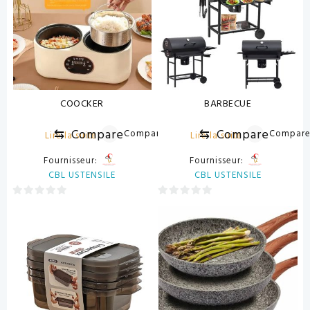
COOCKER
BARBECUE
⇆
Compare
⇆
Compare
Compare
Compar
Lire la suite
Lire la suite
Fournisseur:
Fournisseur:
CBL USTENSILE
CBL USTENSILE
0
0
sur
sur
5
5