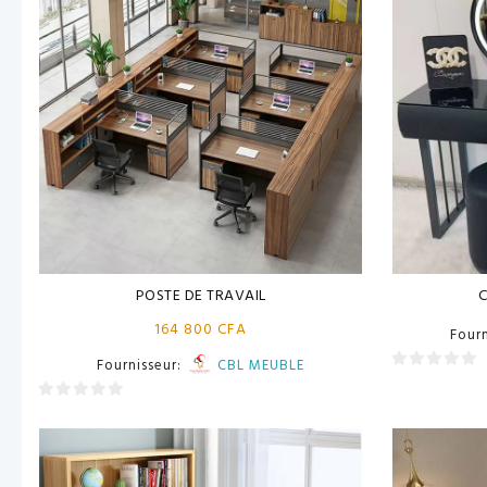
POSTE DE TRAVAIL
C
164 800
CFA
Four
Fournisseur:
CBL MEUBLE
0
sur
0
5
sur
5