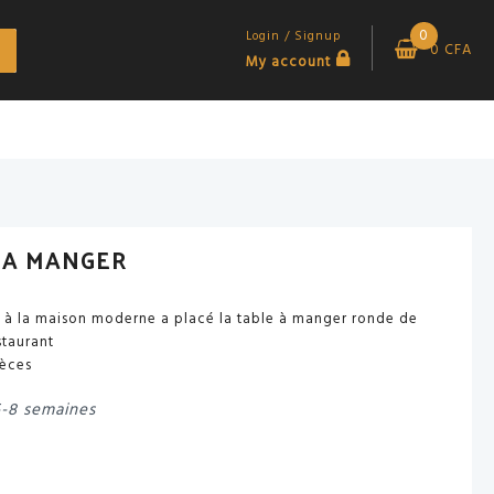
0
Login / Signup
0
CFA
My account
 A MANGER
 à la maison moderne a placé la table à manger ronde de
staurant
èces
6-8 semaines