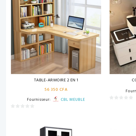
TABLE-ARMOIRE 2 EN 1
C
56 350
CFA
Four
Fournisseur:
CBL MEUBLE
0
sur
0
5
sur
5