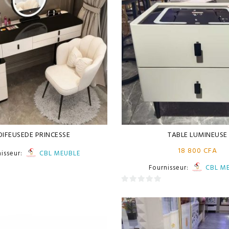
OIFEUSEDE PRINCESSE
TABLE LUMINEUSE
18 800
CFA
nisseur:
CBL MEUBLE
Fournisseur:
CBL M
0
sur
5