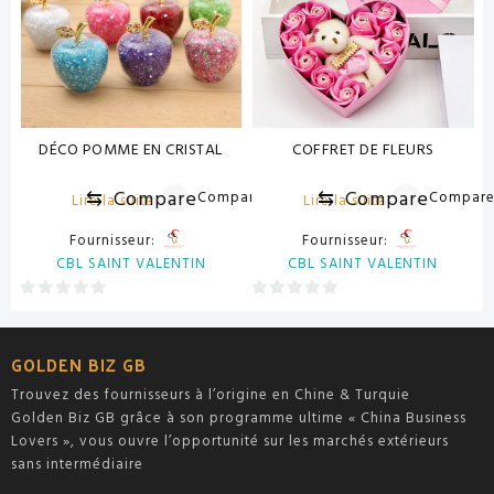
DÉCO POMME EN CRISTAL
COFFRET DE FLEURS
⇆
Compare
⇆
Compare
Compare
Compar
Lire la suite
Lire la suite
Fournisseur:
Fournisseur:
CBL SAINT VALENTIN
CBL SAINT VALENTIN
0
0
sur
sur
5
5
GOLDEN BIZ GB
Trouvez des fournisseurs à l’origine en Chine & Turquie
Golden Biz GB grâce à son programme ultime « China Business
Lovers », vous ouvre l’opportunité sur les marchés extérieurs
sans intermédiaire