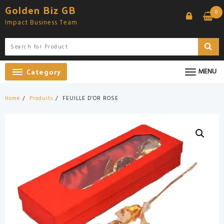
Skip
Golden Biz GB
0
to
Impact Business Team
content
Category
MENU
Home
Produits
FEUILLE D’OR ROSE