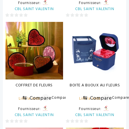
Fournisseur:
Fournisseur:
CBL SAINT VALENTIN
CBL SAINT VALENTIN
0
0
sur
sur
5
5
COFFRET DE FLEURS
BOITE A BIJOUX AU FLEURS
⇆
Compare
⇆
Compare
Compare
Compar
Lire la suite
Lire la suite
Fournisseur:
Fournisseur:
CBL SAINT VALENTIN
CBL SAINT VALENTIN
0
0