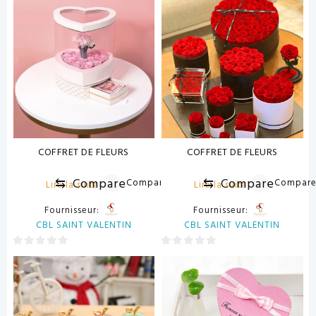
sur
sur
5
5
COFFRET DE FLEURS
COFFRET DE FLEURS
⇆
Compare
⇆
Compare
Compare
Compar
Lire la suite
Lire la suite
Fournisseur:
Fournisseur:
CBL SAINT VALENTIN
CBL SAINT VALENTIN
0
0
sur
sur
5
5