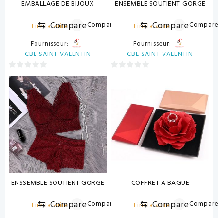
EMBALLAGE DE BIJOUX
ENSEMBLE SOUTIENT-GORGE
⇆
Compare
⇆
Compare
Compare
Compar
Lire la suite
Lire la suite
Fournisseur:
Fournisseur:
CBL SAINT VALENTIN
CBL SAINT VALENTIN
0
0
sur
sur
5
5
ENSSEMBLE SOUTIENT GORGE
COFFRET A BAGUE
⇆
Compare
⇆
Compare
Compare
Compar
Lire la suite
Lire la suite