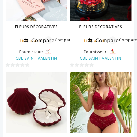
FLEURS DÉCORATIVES
FLEURS DÉCORATIVES
⇆
Compare
⇆
Compare
Compare
Compar
Lire la suite
Lire la suite
Fournisseur:
Fournisseur:
CBL SAINT VALENTIN
CBL SAINT VALENTIN
0
0
sur
sur
5
5