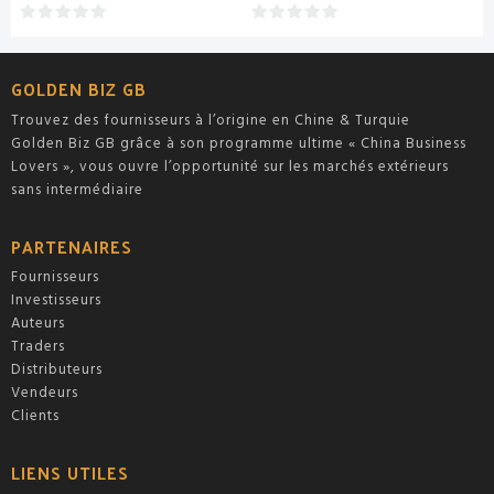
0
0
sur
sur
5
5
GOLDEN BIZ GB
Trouvez des fournisseurs à l’origine en Chine & Turquie
Golden Biz GB grâce à son programme ultime « China Business
Lovers », vous ouvre l’opportunité sur les marchés extérieurs
sans intermédiaire
PARTENAIRES
Fournisseurs
Investisseurs
Auteurs
Traders
Distributeurs
Vendeurs
Clients
LIENS UTILES