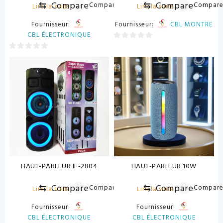
⇆
Compare
⇆
Compare
Compare
Compar
Lire la suite
Lire la suite
Fournisseur:
Fournisseur:
CBL MONTRE
CBL ÉLECTRONIQUE
0
0
sur
sur
5
5
HAUT-PARLEUR IF-2804
HAUT-PARLEUR 10W
⇆
Compare
⇆
Compare
Compare
Compar
Lire la suite
Lire la suite
Fournisseur:
Fournisseur:
CBL ÉLECTRONIQUE
CBL ÉLECTRONIQUE