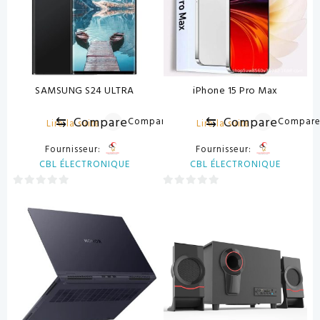
SAMSUNG S24 ULTRA
iPhone 15 Pro Max
⇆
Compare
⇆
Compare
Compare
Compar
Lire la suite
Lire la suite
Fournisseur:
Fournisseur:
CBL ÉLECTRONIQUE
CBL ÉLECTRONIQUE
0
0
sur
sur
5
5