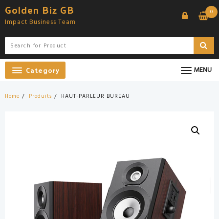
Skip
Golden Biz GB
0
to
Impact Business Team
content
Category
MENU
Home
Produits
HAUT-PARLEUR BUREAU