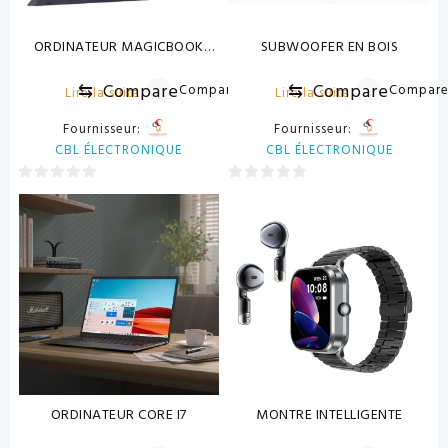
ORDINATEUR MAGICBOOK
SUBWOOFER EN BOIS
PRO 16
⇆
Compare
⇆
Compare
Compare
Compar
Lire la suite
Lire la suite
Fournisseur:
Fournisseur:
CBL ÉLECTRONIQUE
CBL ÉLECTRONIQUE
0
0
sur
sur
5
5
ORDINATEUR CORE I7
MONTRE INTELLIGENTE