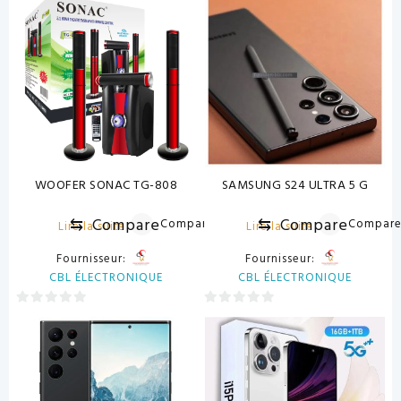
sur
sur
5
5
WOOFER SONAC TG-808
SAMSUNG S24 ULTRA 5 G
⇆
Compare
⇆
Compare
Compare
Compar
Lire la suite
Lire la suite
Fournisseur:
Fournisseur:
CBL ÉLECTRONIQUE
CBL ÉLECTRONIQUE
0
0
sur
sur
5
5