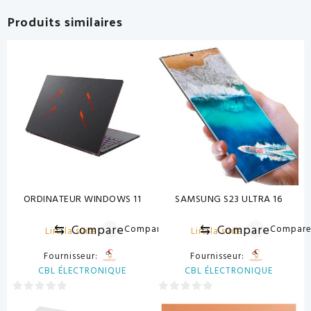
Produits similaires
ORDINATEUR WINDOWS 11
SAMSUNG S23 ULTRA 16
⇆
Compare
⇆
Compare
Compare
Compar
Lire la suite
Lire la suite
Fournisseur:
Fournisseur:
CBL ÉLECTRONIQUE
CBL ÉLECTRONIQUE
0
0