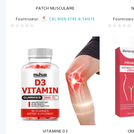
PATCH MUSCULAIRE
N
Fournisseur:
CBL BIEN ETRE & SANTE
Fournisseu
0
0
sur
sur
5
5
VITAMINE D3
CR