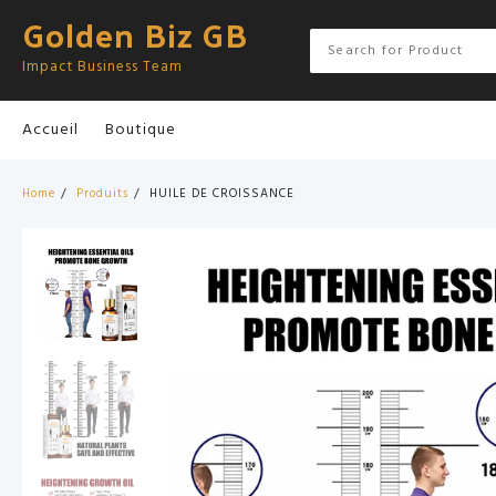
Skip
Golden Biz GB
to
content
Impact Business Team
Accueil
Boutique
Home
Produits
HUILE DE CROISSANCE