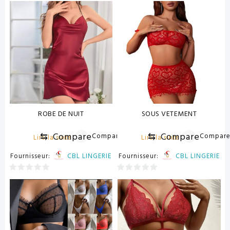
sur
sur
5
5
ROBE DE NUIT
SOUS VETEMENT
⇆
Compare
⇆
Compare
Compare
Compar
Lire la suite
Lire la suite
Fournisseur:
CBL LINGERIE
Fournisseur:
CBL LINGERIE
0
0
sur
sur
5
5