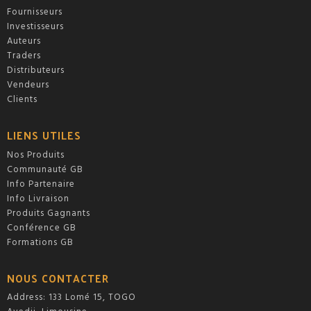
Fournisseurs
Investisseurs
Auteurs
Traders
Distributeurs
Vendeurs
Clients
LIENS UTILES
Nos Produits
Communauté GB
Info Partenaire
Info Livraison
Produits Gagnants
Conférence GB
Formations GB
NOUS CONTACTER
Address: 133 Lomé 15, TOGO