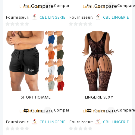
⇆
Compare
⇆
Compare
Compare
Compar
Lire la suite
Lire la suite
Fournisseur:
CBL LINGERIE
Fournisseur:
CBL LINGERIE
0
0
sur
sur
5
5
SHORT HOMME
LINGERIE SEXY
⇆
Compare
⇆
Compare
Compare
Compar
Lire la suite
Lire la suite
Fournisseur:
CBL LINGERIE
Fournisseur:
CBL LINGERIE
0
0