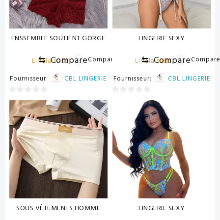
ENSSEMBLE SOUTIENT GORGE
LINGERIE SEXY
⇆
Compare
⇆
Compare
Compare
Compar
Lire la suite
Lire la suite
Fournisseur:
CBL LINGERIE
Fournisseur:
CBL LINGERIE
0
0
sur
sur
5
5
SOUS VÊTEMENTS HOMME
LINGERIE SEXY