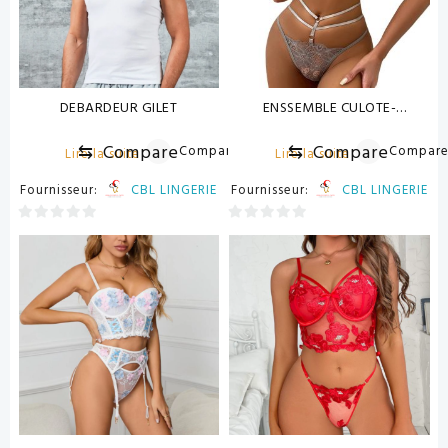
DEBARDEUR GILET
ENSSEMBLE CULOTE-
SOUTIENT-GORGE
⇆
Compare
⇆
Compare
Compare
Compar
Lire la suite
Lire la suite
Fournisseur:
CBL LINGERIE
Fournisseur:
CBL LINGERIE
0
0
sur
sur
5
5