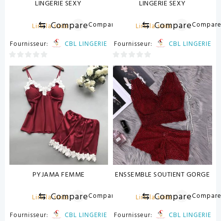
LINGERIE SEXY
LINGERIE SEXY
⇆
Compare
⇆
Compare
Compare
Compar
Lire la suite
Lire la suite
Fournisseur:
CBL LINGERIE
Fournisseur:
CBL LINGERIE
0
0
sur
sur
5
5
PYJAMA FEMME
ENSSEMBLE SOUTIENT GORGE
⇆
Compare
⇆
Compare
Compare
Compar
Lire la suite
Lire la suite
Fournisseur:
CBL LINGERIE
Fournisseur:
CBL LINGERIE