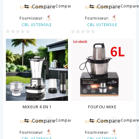
⇆
Compare
⇆
Compare
Compare
Compar
Lire la suite
Lire la suite
Fournisseur:
Fournisseur:
CBL USTENSILE
CBL USTENSILE
0
0
sur
sur
5
5
MIXEUR 4 EN 1
FOUFOU MIXE
⇆
Compare
⇆
Compare
Compare
Compar
Lire la suite
Lire la suite
Fournisseur:
Fournisseur: