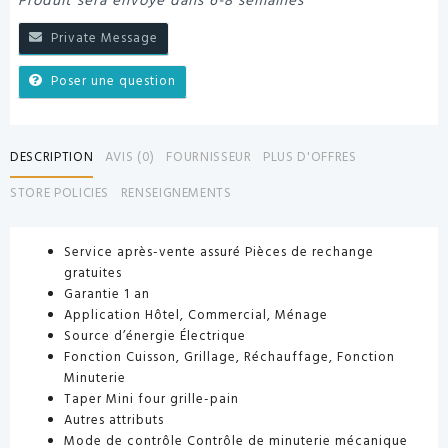
Produit sera envoyé dans 6-8 semaines
Private Message
Poser une question
DESCRIPTION
AVIS (0)
FOURNISSEUR
PLUS D'OFFRES
STORE POLICIES
RENSEIGNEMENTS
Service après-vente assuré
Pièces de rechange
gratuites
Garantie
1 an
Application
Hôtel, Commercial, Ménage
Source d’énergie
Électrique
Fonction
Cuisson, Grillage, Réchauffage, Fonction
Minuterie
Taper
Mini four grille-pain
Autres attributs
Mode de contrôle
Contrôle de minuterie mécanique