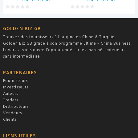
CBL USTENSILE
CBL USTENSILE
0
0
sur
sur
5
5
GOLDEN BIZ GB
Trouvez des fournisseurs à l’origine en Chine & Turquie
Golden Biz GB grâce à son programme ultime « China Business
Lovers », vous ouvre l’opportunité sur les marchés extérieurs
sans intermédiaire
PARTENAIRES
Fournisseurs
Investisseurs
Auteurs
Traders
Distributeurs
Vendeurs
Clients
LIENS UTILES