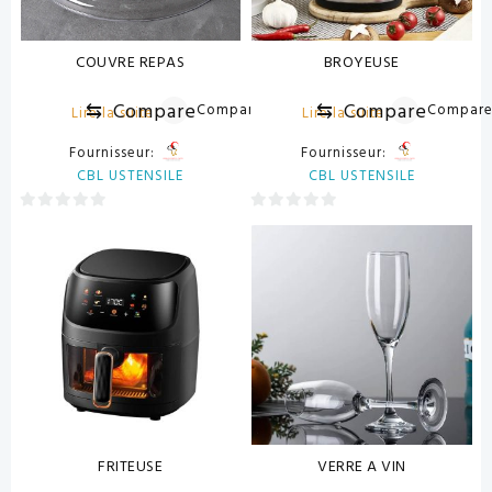
COUVRE REPAS
BROYEUSE
⇆
Compare
⇆
Compare
Compare
Compar
Lire la suite
Lire la suite
Fournisseur:
Fournisseur:
CBL USTENSILE
CBL USTENSILE
0
0
sur
sur
5
5
FRITEUSE
VERRE A VIN