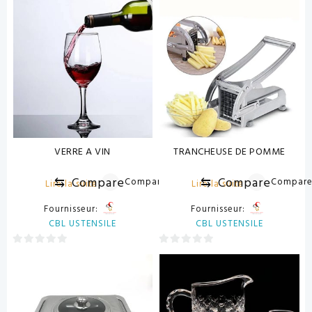
sur
sur
5
5
VERRE A VIN
TRANCHEUSE DE POMME
⇆
Compare
⇆
Compare
Compare
Compar
Lire la suite
Lire la suite
Fournisseur:
Fournisseur:
CBL USTENSILE
CBL USTENSILE
0
0
sur
sur
5
5