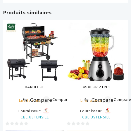
Produits similaires
BARBECUE
MIXEUR 2 EN 1
⇆
Compare
⇆
Compare
Compare
Compar
Lire la suite
Lire la suite
Fournisseur:
Fournisseur:
CBL USTENSILE
CBL USTENSILE
0
0