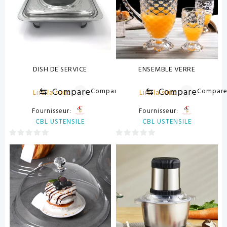
DISH DE SERVICE
ENSEMBLE VERRE
⇆
Compare
⇆
Compare
Compare
Compar
Lire la suite
Lire la suite
Fournisseur:
Fournisseur:
CBL USTENSILE
CBL USTENSILE
0
0
sur
sur
5
5