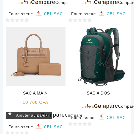
⇆
Compare
⇆
Compare
Lire la suite
Compare
Lire la suite
Compar
Fournisseur:
CBL SAC
Fournisseur:
CBL SAC
0
0
sur
sur
5
5
SAC A MAIN
SAC A DOS
10 700
CFA
⇆
Compare
Lire la suite
Compar
⇆
Compare
Compare
Ajouter au panier
Fournisseur:
CBL SAC
Fournisseur:
CBL SAC
0