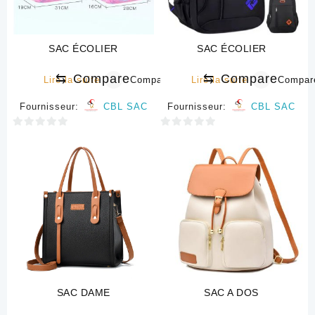
SAC ÉCOLIER
SAC ÉCOLIER
⇆
Compare
⇆
Compare
Lire la suite
Compare
Lire la suite
Compar
Fournisseur:
CBL SAC
Fournisseur:
CBL SAC
0
0
sur
sur
5
5
SAC DAME
SAC A DOS