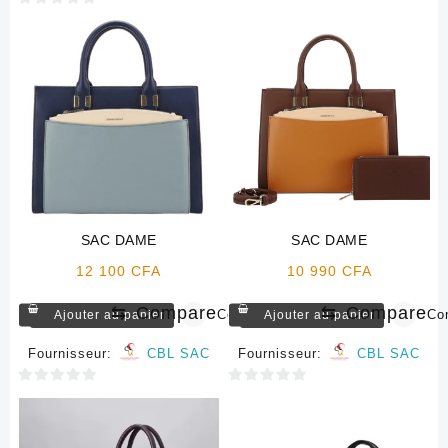
sur
0
5
sur
5
SAC DAME
SAC DAME
12 100
CFA
10 990
CFA
⇆
Compare
⇆
Compare
Compare
Co
Ajouter au panier
Ajouter au panier
Fournisseur:
CBL SAC
Fournisseur:
CBL SAC
0
0
sur
sur
5
5