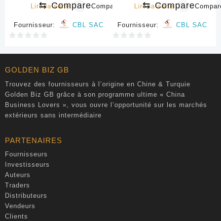
⇆
Compare
⇆
Compare
Lire la suite
Compare
Lire la suite
Compar
Fournisseur:
CBL SAC
Fournisseur:
CBL SAC
0
0
sur
sur
5
5
GOLDEN BIZ GB
Trouvez des fournisseurs à l’origine en Chine & Turquie
Golden Biz GB grâce à son programme ultime « China
Business Lovers », vous ouvre l’opportunité sur les marchés
extérieurs sans intermédiaire
PARTENAIRES
Fournisseurs
Investisseurs
Auteurs
Traders
Distributeurs
Vendeurs
Clients