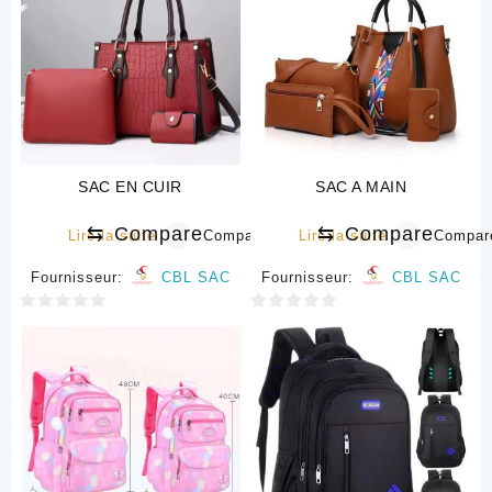
SAC EN CUIR
SAC A MAIN
⇆
Compare
⇆
Compare
Lire la suite
Compare
Lire la suite
Compar
Fournisseur:
CBL SAC
Fournisseur:
CBL SAC
0
0
sur
sur
5
5