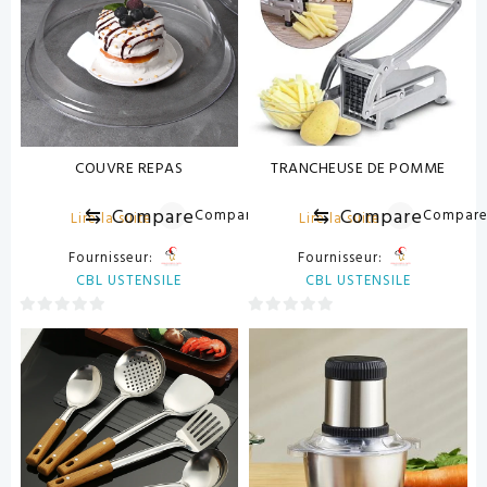
COUVRE REPAS
TRANCHEUSE DE POMME
⇆
Compare
⇆
Compare
Compare
Compar
Lire la suite
Lire la suite
Fournisseur:
Fournisseur:
CBL USTENSILE
CBL USTENSILE
0
0
sur
sur
5
5