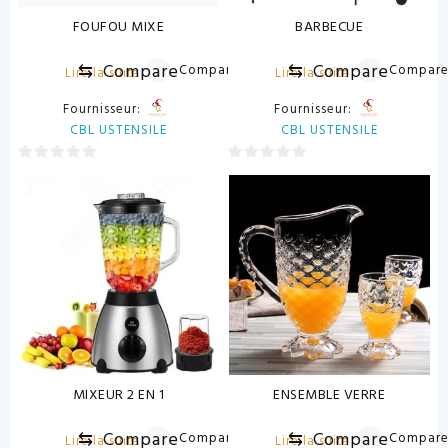
FOUFOU MIXE
BARBECUE
⇆
Compare
⇆
Compare
Compare
Compar
Lire la suite
Lire la suite
Fournisseur:
Fournisseur:
CBL USTENSILE
CBL USTENSILE
0
0
sur
sur
5
5
MIXEUR 2 EN 1
ENSEMBLE VERRE
⇆
Compare
⇆
Compare
Compare
Compar
Lire la suite
Lire la suite