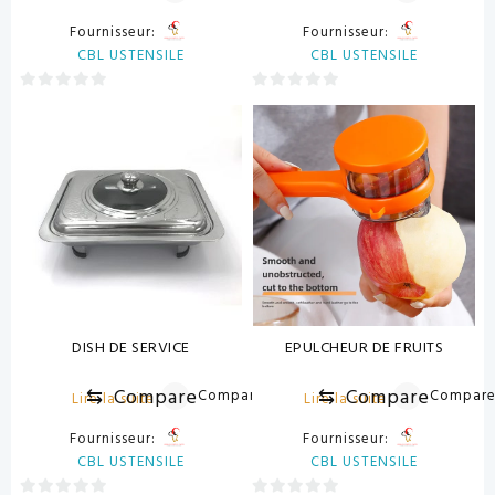
Fournisseur:
Fournisseur:
CBL USTENSILE
CBL USTENSILE
0
0
sur
sur
5
5
DISH DE SERVICE
EPULCHEUR DE FRUITS
⇆
Compare
⇆
Compare
Compare
Compar
Lire la suite
Lire la suite
Fournisseur:
Fournisseur:
CBL USTENSILE
CBL USTENSILE