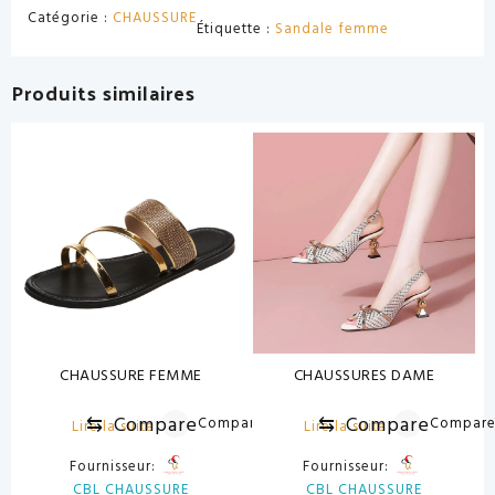
Catégorie :
CHAUSSURE
Étiquette :
Sandale femme
Produits similaires
CHAUSSURE FEMME
CHAUSSURES DAME
⇆
Compare
⇆
Compare
Compare
Compar
Lire la suite
Lire la suite
Fournisseur:
Fournisseur:
CBL CHAUSSURE
CBL CHAUSSURE