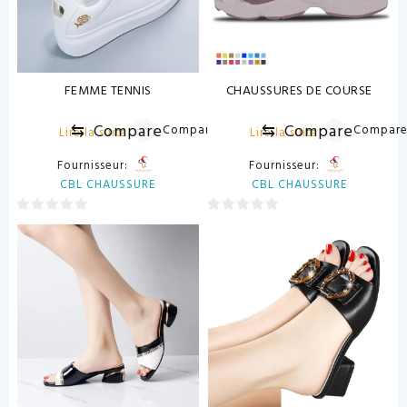
FEMME TENNIS
CHAUSSURES DE COURSE
⇆
Compare
⇆
Compare
Compare
Compar
Lire la suite
Lire la suite
Fournisseur:
Fournisseur:
CBL CHAUSSURE
CBL CHAUSSURE
0
0
sur
sur
5
5