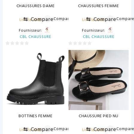
CHAUSSURES DAME
CHAUSSURES FEMME
⇆
Compare
⇆
Compare
Compare
Compar
Lire la suite
Lire la suite
Fournisseur:
Fournisseur:
CBL CHAUSSURE
CBL CHAUSSURE
0
0
sur
sur
5
5
BOTTINES FEMME
CHAUSSURE PIED NU
⇆
Compare
⇆
Compare
Compare
Compar
Lire la suite
Lire la suite