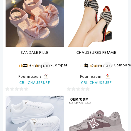
SANDALE FILLE
CHAUSSURES FEMME
⇆
Compare
⇆
Compare
Compare
Compar
Lire la suite
Lire la suite
Fournisseur:
Fournisseur:
CBL CHAUSSURE
CBL CHAUSSURE
0
0
sur
sur
5
5