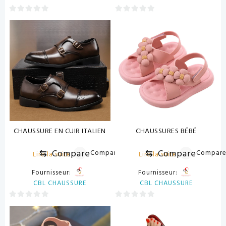
0
0
sur
sur
5
5
CHAUSSURE EN CUIR ITALIEN
CHAUSSURES BÉBÉ
⇆
Compare
⇆
Compare
Compare
Compar
Lire la suite
Lire la suite
Fournisseur:
Fournisseur:
CBL CHAUSSURE
CBL CHAUSSURE
0
0
sur
sur
5
5