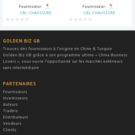
Fournisseur:
Fournisseur:
CBL CHAUSSURE
CBL CHAUSSURE
0
0
sur
sur
5
5
GOLDEN BIZ GB
Trouvez des fournisseurs à l’origine en Chine & Turquie
Golden Biz GB grâce à son programme ultime « China Business
Lovers », vous ouvre l’opportunité sur les marchés extérieurs
sans intermédiaire
PARTENAIRES
Fournisseurs
Investisseurs
Auteurs
Traders
Distributeurs
Vendeurs
Clients