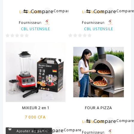
⇆
Compare
⇆
Compare
Compare
Compar
Lire la suite
Lire la suite
Fournisseur:
Fournisseur:
CBL USTENSILE
CBL USTENSILE
0
0
sur
sur
5
5
MIXEUR 2 en 1
FOUR A PIZZA
7 000
CFA
⇆
Compare
Compar
Lire la suite
⇆
Compare
Compare
Ajouter au panier
Fournisseur: