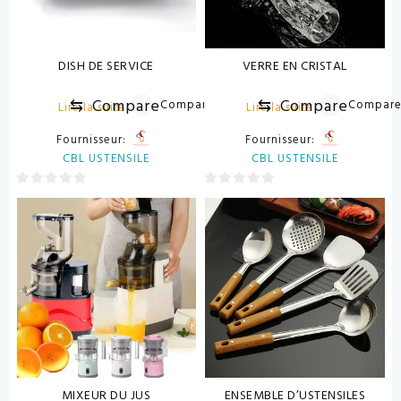
DISH DE SERVICE
VERRE EN CRISTAL
⇆
Compare
⇆
Compare
Compare
Compar
Lire la suite
Lire la suite
Fournisseur:
Fournisseur:
CBL USTENSILE
CBL USTENSILE
0
0
sur
sur
5
5
MIXEUR DU JUS
ENSEMBLE D’USTENSILES