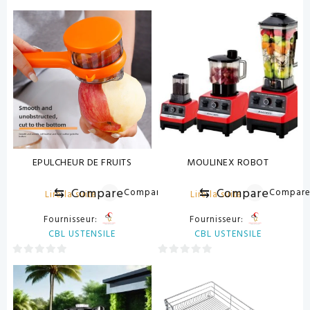
0
0
sur
sur
5
5
EPULCHEUR DE FRUITS
MOULINEX ROBOT
⇆
Compare
⇆
Compare
Compare
Compar
Lire la suite
Lire la suite
Fournisseur:
Fournisseur:
CBL USTENSILE
CBL USTENSILE
0
0
sur
sur
5
5