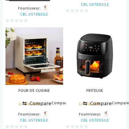
CBL USTENSILE
Fournisseur:
CBL USTENSILE
0
sur
0
5
sur
5
FOUR DE CUISINE
FRITEUSE
⇆
Compare
⇆
Compare
Compare
Compar
Lire la suite
Lire la suite
Fournisseur:
Fournisseur:
CBL USTENSILE
CBL USTENSILE