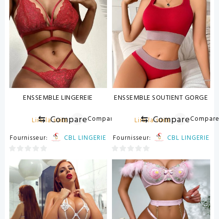
ENSSEMBLE LINGEREIE
ENSSEMBLE SOUTIENT GORGE
⇆
Compare
⇆
Compare
Compare
Compar
Lire la suite
Lire la suite
Fournisseur:
CBL LINGERIE
Fournisseur:
CBL LINGERIE
0
0
sur
sur
5
5