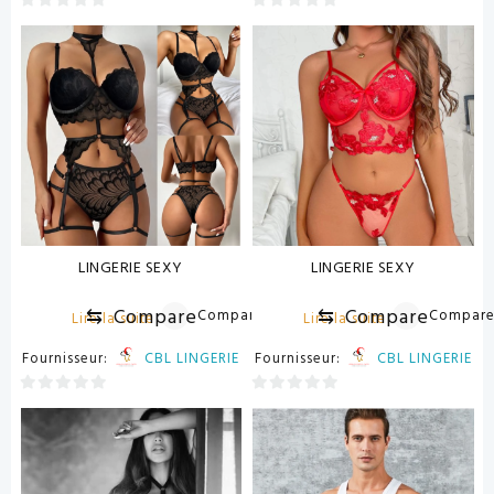
0
0
sur
sur
5
5
LINGERIE SEXY
LINGERIE SEXY
⇆
Compare
⇆
Compare
Compare
Compar
Lire la suite
Lire la suite
Fournisseur:
CBL LINGERIE
Fournisseur:
CBL LINGERIE
0
0
sur
sur
5
5