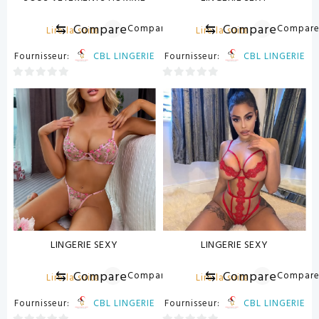
⇆
Compare
⇆
Compare
Compare
Compar
Lire la suite
Lire la suite
Fournisseur:
CBL LINGERIE
Fournisseur:
CBL LINGERIE
0
0
sur
sur
5
5
LINGERIE SEXY
LINGERIE SEXY
⇆
Compare
⇆
Compare
Compare
Compar
Lire la suite
Lire la suite
Fournisseur:
CBL LINGERIE
Fournisseur:
CBL LINGERIE