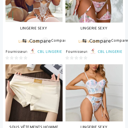
LINGERIE SEXY
LINGERIE SEXY
⇆
Compare
⇆
Compare
Compare
Compar
Lire la suite
Lire la suite
Fournisseur:
CBL LINGERIE
Fournisseur:
CBL LINGERIE
0
0
sur
sur
5
5
SOUS VÊTEMENTS HOMME
LINGERIE SEXY