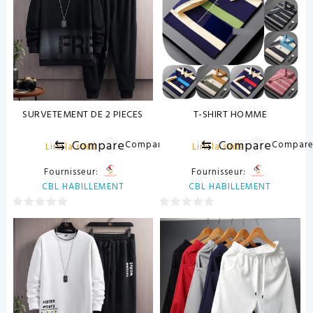
SURVETEMENT DE 2 PIECES
T-SHIRT HOMME
⇆
Compare
⇆
Compare
Compare
Compar
Lire la suite
Lire la suite
Fournisseur:
Fournisseur:
CBL HABILLEMENT
CBL HABILLEMENT
0
0
sur
sur
5
5