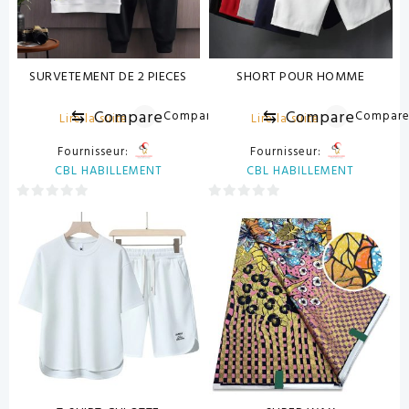
SURVETEMENT DE 2 PIECES
SHORT POUR HOMME
⇆
Compare
⇆
Compare
Compare
Compar
Lire la suite
Lire la suite
Fournisseur:
Fournisseur:
CBL HABILLEMENT
CBL HABILLEMENT
0
0
sur
sur
5
5