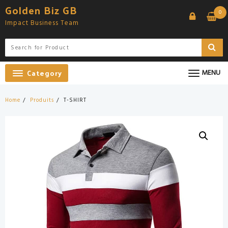
Skip
Golden Biz GB
0
to
Impact Business Team
content
Category
MENU
Home
Produits
T-SHIRT