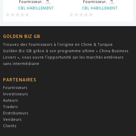
Fournisseur:
Fournisseur:
CBL HABILLEMENT
CBL HABILLEMENT
0
0
sur
sur
5
5
GOLDEN BIZ GB
Trouvez des fournisseurs à l’origine en Chine & Turquie
Golden Biz GB grâce à son programme ultime « China Business
Lovers », vous ouvre l’opportunité sur les marchés extérieurs
sans intermédiaire
PARTENAIRES
Fournisseurs
Investisseurs
Auteurs
Traders
Distributeurs
Vendeurs
Clients