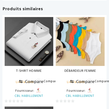
Produits similaires
T-SHIRT HOMME
DÉBARDEUR FEMME
⇆
Compare
⇆
Compare
Compare
Compar
Lire la suite
Lire la suite
Fournisseur:
Fournisseur:
CBL HABILLEMENT
CBL HABILLEMENT
0
0