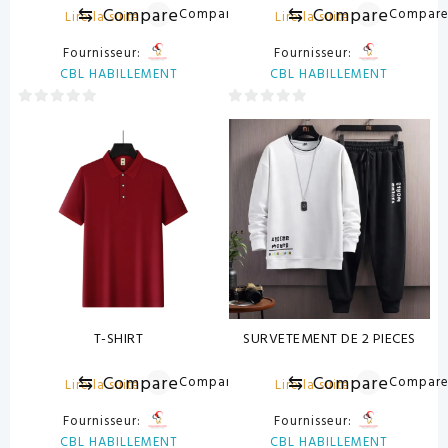
⇆
Compare
⇆
Compare
Compare
Compar
Lire la suite
Lire la suite
Fournisseur:
Fournisseur:
CBL HABILLEMENT
CBL HABILLEMENT
0
0
sur
sur
5
5
T-SHIRT
SURVETEMENT DE 2 PIECES
⇆
Compare
⇆
Compare
Compare
Compar
Lire la suite
Lire la suite
Fournisseur:
Fournisseur:
CBL HABILLEMENT
CBL HABILLEMENT