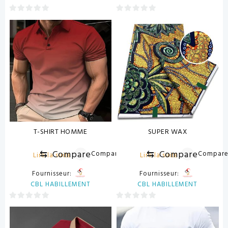
0
0
sur
sur
5
5
T-SHIRT HOMME
SUPER WAX
⇆
Compare
⇆
Compare
Compare
Compar
Lire la suite
Lire la suite
Fournisseur:
Fournisseur:
CBL HABILLEMENT
CBL HABILLEMENT
0
0
sur
sur
5
5