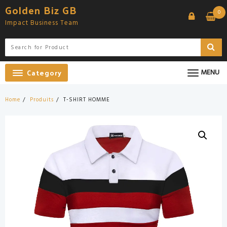
Skip
Golden Biz GB
0
to
Impact Business Team
content
Category
MENU
Home
Produits
T-SHIRT HOMME