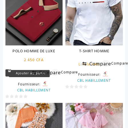
POLO HOMME DE LUXE
T-SHIRT HOMME
2 450
CFA
⇆
Compare
Compar
Lire la suite
⇆
Compare
Compare
Ajouter au panier
Fournisseur:
CBL HABILLEMENT
Fournisseur:
CBL HABILLEMENT
0
sur
0
5
sur
5