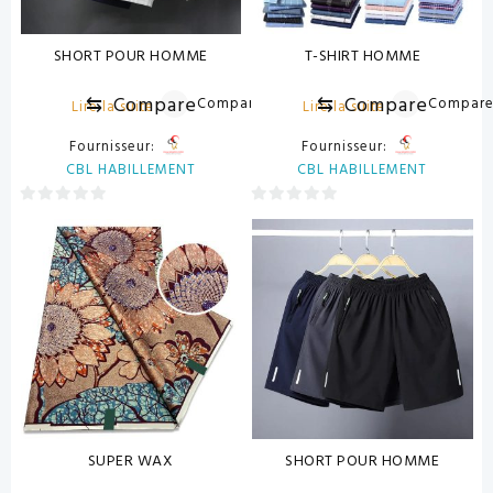
SHORT POUR HOMME
T-SHIRT HOMME
⇆
Compare
⇆
Compare
Compare
Compar
Lire la suite
Lire la suite
Fournisseur:
Fournisseur:
CBL HABILLEMENT
CBL HABILLEMENT
0
0
sur
sur
5
5
SUPER WAX
SHORT POUR HOMME