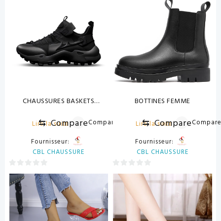
sur
sur
5
5
CHAUSSURES BASKETS
BOTTINES FEMME
UNISEXE
⇆
Compare
⇆
Compare
Compare
Compar
Lire la suite
Lire la suite
Fournisseur:
Fournisseur:
CBL CHAUSSURE
CBL CHAUSSURE
0
0
sur
sur
5
5