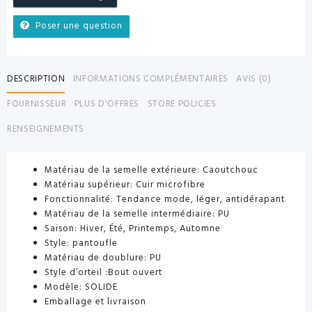
Poser une question
DESCRIPTION
INFORMATIONS COMPLÉMENTAIRES
AVIS (0)
FOURNISSEUR
PLUS D'OFFRES
STORE POLICIES
RENSEIGNEMENTS
Matériau de la semelle extérieure:
Caoutchouc
Matériau supérieur:
Cuir microfibre
Fonctionnalité:
Tendance mode, léger, antidérapant
Matériau de la semelle intermédiaire:
PU
Saison:
Hiver, Été, Printemps, Automne
Style:
pantoufle
Matériau de doublure:
PU
Style d’orteil
:Bout ouvert
Modèle:
SOLIDE
Emballage et livraison