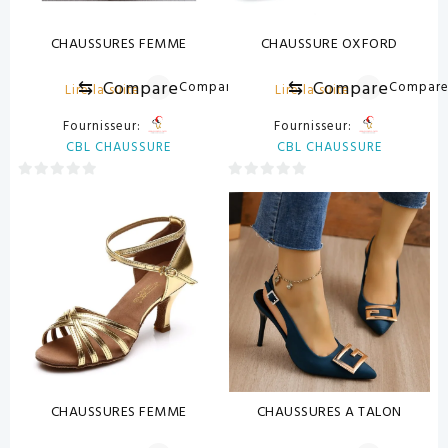
CHAUSSURES FEMME
CHAUSSURE OXFORD
⇆
Compare
⇆
Compare
Compare
Compar
Lire la suite
Lire la suite
Fournisseur:
Fournisseur:
CBL CHAUSSURE
CBL CHAUSSURE
0
0
sur
sur
5
5
CHAUSSURES FEMME
CHAUSSURES A TALON