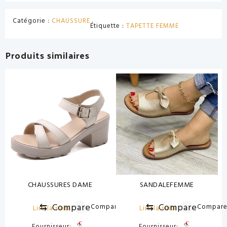
Catégorie :
CHAUSSURE
Étiquette :
TAPETTE FEMME
Produits similaires
CHAUSSURES DAME
SANDALEFEMME
⇆
Compare
⇆
Compare
Compare
Compar
Lire la suite
Lire la suite
Fournisseur:
Fournisseur: