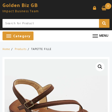
Skip
Golden Biz GB
0
to
Impact Business Team
content
Category
MENU
Home
Produits
TAPETTE FILLE