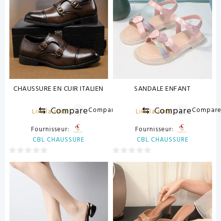
CHAUSSURE EN CUIR ITALIEN
SANDALE ENFANT
⇆
Compare
⇆
Compare
Compare
Compar
Lire la suite
Lire la suite
Fournisseur:
Fournisseur:
CBL CHAUSSURE
CBL CHAUSSURE
0
0
sur
sur
5
5