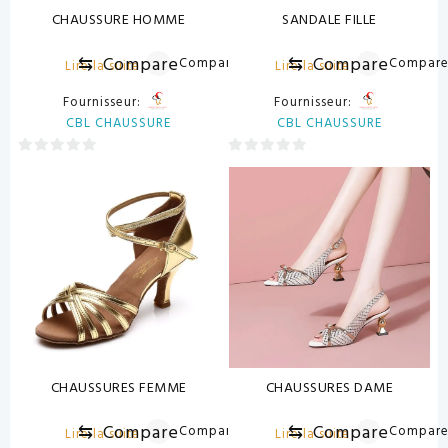
CHAUSSURE HOMME
SANDALE FILLE
⇆
Compare
⇆
Compare
Compare
Compar
Lire la suite
Lire la suite
Fournisseur:
Fournisseur:
CBL CHAUSSURE
CBL CHAUSSURE
0
0
sur
sur
5
5
CHAUSSURES FEMME
CHAUSSURES DAME
⇆
Compare
⇆
Compare
Compare
Compar
Lire la suite
Lire la suite