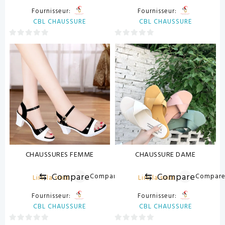
Fournisseur:
Fournisseur:
CBL CHAUSSURE
CBL CHAUSSURE
0
0
sur
sur
5
5
CHAUSSURES FEMME
CHAUSSURE DAME
⇆
Compare
⇆
Compare
Compare
Compar
Lire la suite
Lire la suite
Fournisseur:
Fournisseur:
CBL CHAUSSURE
CBL CHAUSSURE