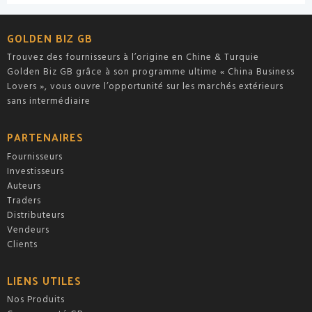
0
0
sur
sur
5
5
GOLDEN BIZ GB
Trouvez des fournisseurs à l’origine en Chine & Turquie
Golden Biz GB grâce à son programme ultime « China Business
Lovers », vous ouvre l’opportunité sur les marchés extérieurs
sans intermédiaire
PARTENAIRES
Fournisseurs
Investisseurs
Auteurs
Traders
Distributeurs
Vendeurs
Clients
LIENS UTILES
Nos Produits