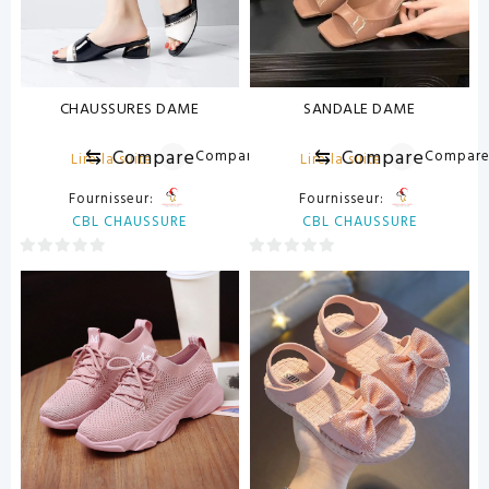
CHAUSSURES DAME
SANDALE DAME
⇆
Compare
⇆
Compare
Compare
Compar
Lire la suite
Lire la suite
Fournisseur:
Fournisseur:
CBL CHAUSSURE
CBL CHAUSSURE
0
0
sur
sur
5
5