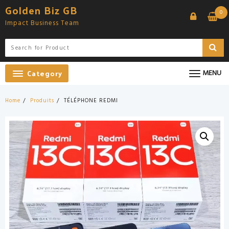
Skip
Golden Biz GB
0
to
Impact Business Team
content
Category
MENU
Home
Produits
TÉLÉPHONE REDMI