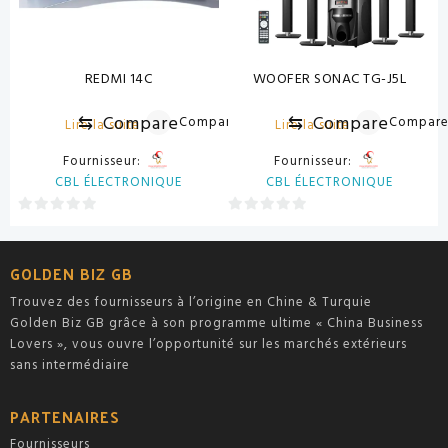
REDMI 14C
WOOFER SONAC TG-J5L
⇆
Compare
⇆
Compare
Compare
Compar
Lire la suite
Lire la suite
Fournisseur:
Fournisseur:
CBL ÉLECTRONIQUE
CBL ÉLECTRONIQUE
0
0
sur
sur
5
5
GOLDEN BIZ GB
Trouvez des fournisseurs à l’origine en Chine & Turquie
Golden Biz GB grâce à son programme ultime « China Business
Lovers », vous ouvre l’opportunité sur les marchés extérieurs
sans intermédiaire
PARTENAIRES
Fournisseurs