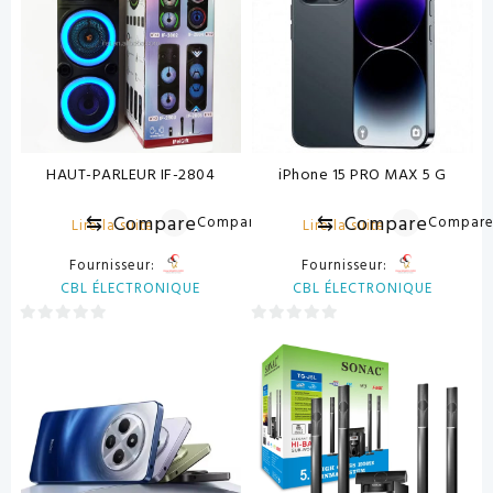
HAUT-PARLEUR IF-2804
iPhone 15 PRO MAX 5 G
⇆
Compare
⇆
Compare
Compare
Compar
Lire la suite
Lire la suite
Fournisseur:
Fournisseur:
CBL ÉLECTRONIQUE
CBL ÉLECTRONIQUE
0
0
sur
sur
5
5