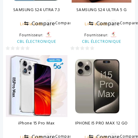
SAMSUNG S24 UTRA 7.3
SAMSUNG S24 ULTRA 5 G
⇆
Compare
⇆
Compare
Compare
Compar
Lire la suite
Lire la suite
Fournisseur:
Fournisseur:
CBL ÉLECTRONIQUE
CBL ÉLECTRONIQUE
0
0
sur
sur
5
5
iPhone 15 Pro Max
IPHONE I5 PRO MAX 12 GO
⇆
Compare
⇆
Compare
Compare
Compar
Lire la suite
Lire la suite