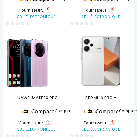
Fournisseur:
Fournisseur:
CBL ÉLECTRONIQUE
CBL ÉLECTRONIQUE
0
0
sur
sur
5
5
HUAWEI MATE40 PRO
REDMI 13 PRO +
⇆
Compare
⇆
Compare
Compare
Compar
Lire la suite
Lire la suite
Fournisseur:
Fournisseur:
CBL ÉLECTRONIQUE
CBL ÉLECTRONIQUE