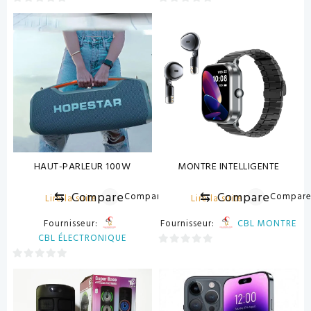
0
0
sur
sur
5
5
HAUT-PARLEUR 100W
MONTRE INTELLIGENTE
⇆
Compare
⇆
Compare
Compare
Compar
Lire la suite
Lire la suite
Fournisseur:
Fournisseur:
CBL MONTRE
CBL ÉLECTRONIQUE
0
0
sur
sur
5
5