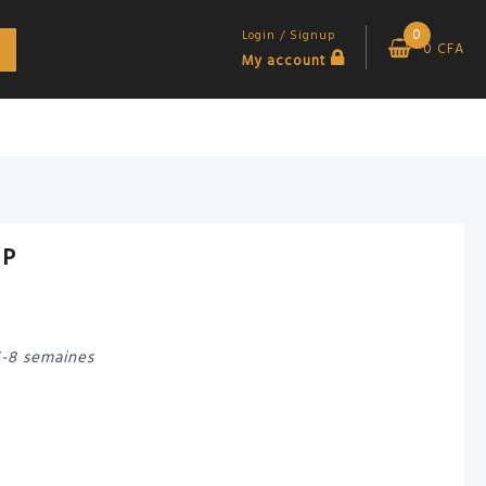
0
Login / Signup
0
CFA
My account
IP
6-8 semaines