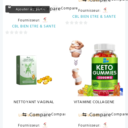
⇆
Compare
Lire la suite
⇆
Compare
Compare
Ajouter au panier
Fournisseur:
CBL BIEN ETRE & SANTE
Fournisseur:
CBL BIEN ETRE & SANTE
0
sur
0
5
sur
5
NETTOYANT VAGINAL
VITAMINE COLLAGENE
⇆
Compare
⇆
Compare
Compare
Compar
Lire la suite
Lire la suite
Fournisseur:
Fournisseur: