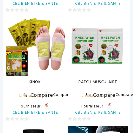
CBL BIEN ETRE & SANTE
CBL BIEN ETRE & SANTE
0
0
sur
sur
5
5
KINOKI
PATCH MUSCULAIRE
⇆
Compare
⇆
Compare
Compare
Compar
Lire la suite
Lire la suite
Fournisseur:
Fournisseur:
CBL BIEN ETRE & SANTE
CBL BIEN ETRE & SANTE
0
0
sur
sur