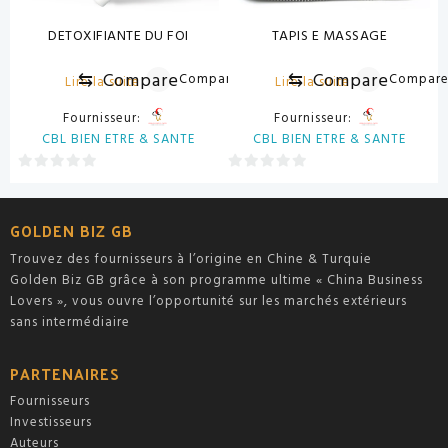
DETOXIFIANTE DU FOI
TAPIS E MASSAGE
⇆
Compare
⇆
Compare
Compare
Compar
Lire la suite
Lire la suite
Fournisseur:
Fournisseur:
CBL BIEN ETRE & SANTE
CBL BIEN ETRE & SANTE
0
0
sur
sur
5
5
GOLDEN BIZ GB
Trouvez des fournisseurs à l’origine en Chine & Turquie
Golden Biz GB grâce à son programme ultime « China Business
Lovers », vous ouvre l’opportunité sur les marchés extérieurs
sans intermédiaire
PARTENAIRES
Fournisseurs
Investisseurs
Auteurs