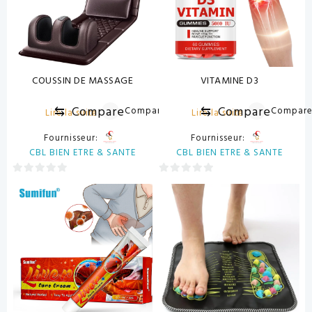
COUSSIN DE MASSAGE
VITAMINE D3
⇆
Compare
⇆
Compare
Compare
Compar
Lire la suite
Lire la suite
Fournisseur:
Fournisseur:
CBL BIEN ETRE & SANTE
CBL BIEN ETRE & SANTE
0
0
sur
sur
5
5