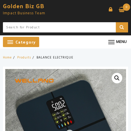
Skip
Golden Biz GB
0
to
Impact Business Team
content
Category
MENU
Home
Produits
BALANCE ELECTRIQUE