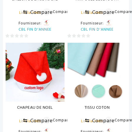
⇆
Compare
⇆
Compare
Compare
Compar
Lire la suite
Lire la suite
Fournisseur:
Fournisseur:
CBL FIN D'ANNEE
CBL FIN D'ANNEE
0
0
sur
sur
5
5
CHAPEAU DE NOEL
TISSU COTON
⇆
Compare
⇆
Compare
Compare
Compar
Lire la suite
Lire la suite
Fournisseur:
Fournisseur: