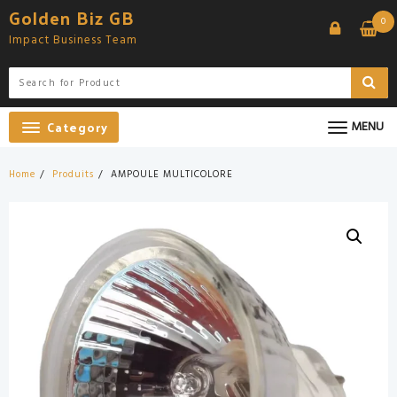
Skip
Golden Biz GB
0
to
Impact Business Team
content
Category
MENU
Home
Produits
AMPOULE MULTICOLORE