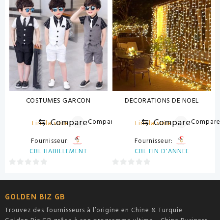
sur
sur
5
5
COSTUMES GARCON
DECORATIONS DE NOEL
⇆
Compare
⇆
Compare
Compare
Compar
Lire la suite
Lire la suite
Fournisseur:
Fournisseur:
CBL HABILLEMENT
CBL FIN D'ANNEE
0
0
sur
sur
5
5
GOLDEN BIZ GB
Trouvez des fournisseurs à l’origine en Chine & Turquie