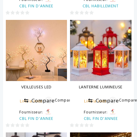
CBL FIN D'ANNEE
CBL HABILLEMENT
0
0
sur
sur
5
5
VEILLEUSES LED
LANTERNE LUMINEUSE
⇆
Compare
⇆
Compare
Compare
Compar
Lire la suite
Lire la suite
Fournisseur:
Fournisseur:
CBL FIN D'ANNEE
CBL FIN D'ANNEE
0
0