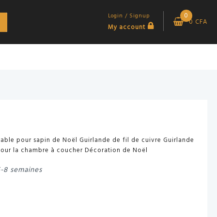
0
Login / Signup
0
CFA
My account
table pour sapin de Noël Guirlande de fil de cuivre Guirlande
pour la chambre à coucher Décoration de Noël
6-8 semaines