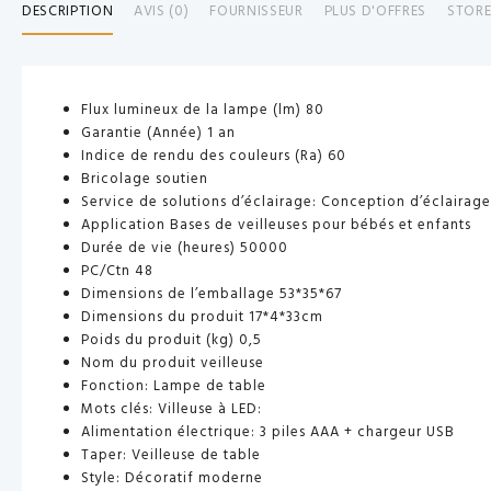
DESCRIPTION
AVIS (0)
FOURNISSEUR
PLUS D'OFFRES
STORE
Flux lumineux de la lampe (lm)
80
Garantie (Année)
1 an
Indice de rendu des couleurs (Ra)
60
Bricolage
soutien
Service de solutions d’éclairage: Conception d’éclairage 
Application
Bases de veilleuses pour bébés et enfants
Durée de vie (heures)
50000
PC/Ctn
48
Dimensions de l’emballage
53*35*67
Dimensions du produit
17*4*33cm
Poids du produit (kg)
0,5
Nom du produit
veilleuse
Fonction: Lampe de table
Mots clés: Villeuse à LED:
Alimentation électrique: 3 piles AAA + chargeur USB
Taper: Veilleuse de table
Style: Décoratif moderne