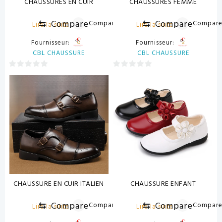
CHAUSSURES EN CUIR
CHAUSSURES FEMME
⇆
Compare
⇆
Compare
Compare
Compar
Lire la suite
Lire la suite
Fournisseur:
Fournisseur:
CBL CHAUSSURE
CBL CHAUSSURE
0
0
sur
sur
5
5
CHAUSSURE EN CUIR ITALIEN
CHAUSSURE ENFANT
⇆
Compare
⇆
Compare
Compare
Compar
Lire la suite
Lire la suite