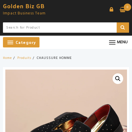
Skip
Golden Biz GB
0
to
Impact Business Team
content
Category
MENU
Home
Produits
CHAUSSURE HOMME