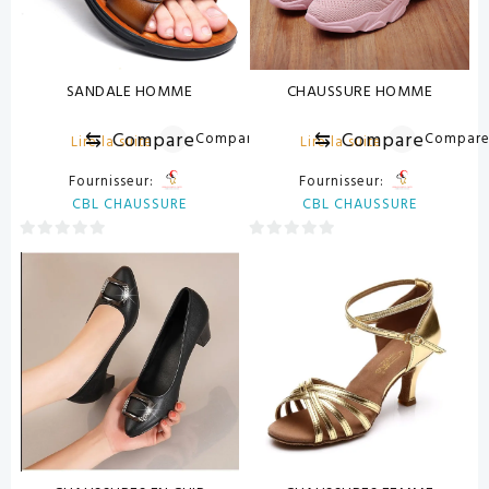
SANDALE HOMME
CHAUSSURE HOMME
⇆
Compare
⇆
Compare
Compare
Compar
Lire la suite
Lire la suite
Fournisseur:
Fournisseur:
CBL CHAUSSURE
CBL CHAUSSURE
0
0
sur
sur
5
5