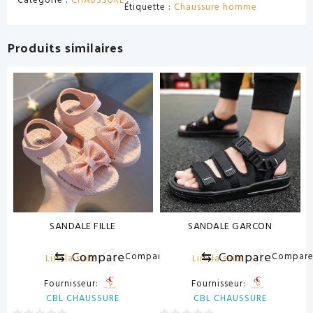
Catégorie :
CHAUSSURE
Étiquette :
Chaussure homme
Produits similaires
SANDALE FILLE
SANDALE GARCON
⇆
Compare
⇆
Compare
Compare
Compar
Lire la suite
Lire la suite
Fournisseur:
Fournisseur:
CBL CHAUSSURE
CBL CHAUSSURE