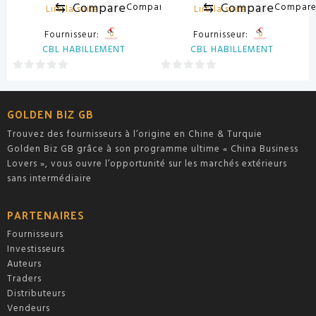
⇆
Compare
⇆
Compare
Compare
Compar
Lire la suite
Lire la suite
Fournisseur:
Fournisseur:
CBL HABILLEMENT
CBL HABILLEMENT
0
0
sur
sur
5
5
GOLDEN BIZ GB
Trouvez des fournisseurs à l’origine en Chine & Turquie
Golden Biz GB grâce à son programme ultime « China Business
Lovers », vous ouvre l’opportunité sur les marchés extérieurs
sans intermédiaire
PARTENAIRES
Fournisseurs
Investisseurs
Auteurs
Traders
Distributeurs
Vendeurs