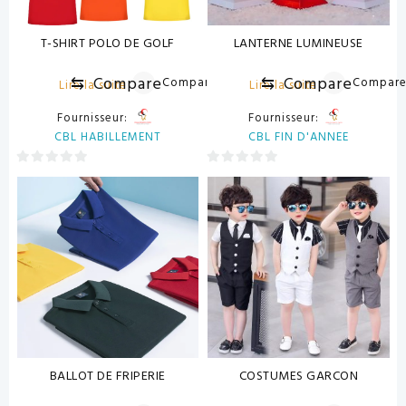
T-SHIRT POLO DE GOLF
LANTERNE LUMINEUSE
⇆
Compare
⇆
Compare
Compare
Compar
Lire la suite
Lire la suite
Fournisseur:
Fournisseur:
CBL HABILLEMENT
CBL FIN D'ANNEE
0
0
sur
sur
5
5
BALLOT DE FRIPERIE
COSTUMES GARCON