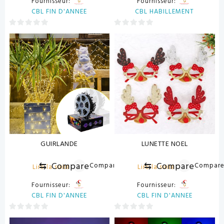
Fournisseur:
Fournisseur:
CBL FIN D'ANNEE
CBL HABILLEMENT
0
0
sur
sur
5
5
GUIRLANDE
LUNETTE NOEL
⇆
Compare
⇆
Compare
Compare
Compar
Lire la suite
Lire la suite
Fournisseur:
Fournisseur:
CBL FIN D'ANNEE
CBL FIN D'ANNEE
0
0