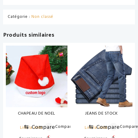
Catégorie :
Non classé
Produits similaires
CHAPEAU DE NOEL
JEANS DE STOCK
⇆
Compare
⇆
Compare
Compare
Compar
Lire la suite
Lire la suite