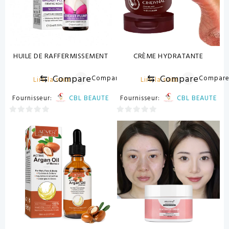
HUILE DE RAFFERMISSEMENT
CRÈME HYDRATANTE
⇆
Compare
⇆
Compare
Compare
Compar
Lire la suite
Lire la suite
Fournisseur:
CBL BEAUTE
Fournisseur:
CBL BEAUTE
0
0
sur
sur
5
5