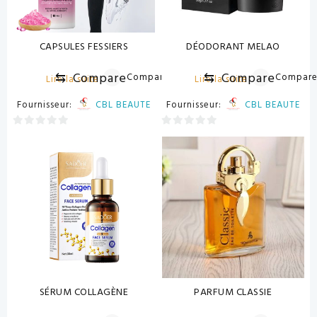
CAPSULES FESSIERS
DÉODORANT MELAO
⇆
Compare
⇆
Compare
Compare
Compar
Lire la suite
Lire la suite
Fournisseur:
CBL BEAUTE
Fournisseur:
CBL BEAUTE
0
0
sur
sur
5
5
SÉRUM COLLAGÈNE
PARFUM CLASSIE