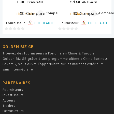
HUILE D’ARGAN
CRÈME ANTI-AGE
⇆
Compare
⇆
Compare
Compare
Compar
Lire la suite
Lire la suite
Fournisseur:
CBL BEAUTE
Fournisseur:
CBL BEAUTE
0
0
sur
sur
5
5
GOLDEN BIZ GB
Trouvez des fournisseurs à l’origine en Chine & Turquie
Golden Biz GB grâce à son programme ultime « China Business
Lovers », vous ouvre l’opportunité sur les marchés extérieurs
sans intermédiaire
PARTENAIRES
Fournisseurs
Investisseurs
Auteurs
Traders
Distributeurs