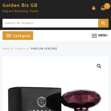
Skip
Golden Biz GB
0
to
Impact Business Team
content
Category
MENU
Home
Produits
PARFUM VERCAGE