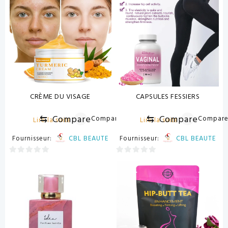
5
5
CRÈME DU VISAGE
CAPSULES FESSIERS
⇆
Compare
⇆
Compare
Compare
Compar
Lire la suite
Lire la suite
Fournisseur:
CBL BEAUTE
Fournisseur:
CBL BEAUTE
0
0
sur
sur
5
5