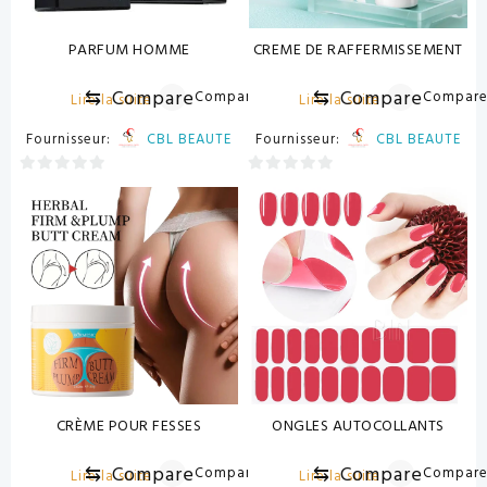
PARFUM HOMME
CREME DE RAFFERMISSEMENT
⇆
Compare
⇆
Compare
Compare
Compar
Lire la suite
Lire la suite
Fournisseur:
CBL BEAUTE
Fournisseur:
CBL BEAUTE
0
0
sur
sur
5
5
CRÈME POUR FESSES
ONGLES AUTOCOLLANTS
⇆
Compare
⇆
Compare
Compare
Compar
Lire la suite
Lire la suite