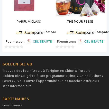
PARFUM CLASS
THÉ POUR FESSE
⇆
Compare
⇆
Compare
Compare
Compar
Lire la suite
Lire la suite
Fournisseur:
CBL BEAUTE
Fournisseur:
CBL BEAUTE
0
0
sur
sur
5
5
GOLDEN BIZ GB
Trouvez des fournisseurs à l’origine en Chine & Turquie
Golden Biz GB grâce à son programme ultime « China Business
Lovers », vous ouvre l’opportunité sur les marchés extérieurs
sans intermédiaire
PARTENAIRES
Fournisseurs