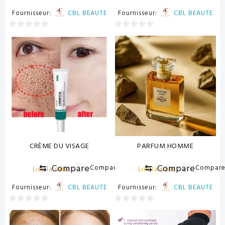
Fournisseur:
CBL BEAUTE
Fournisseur:
CBL BEAUTE
0
0
sur
sur
5
5
CRÈME DU VISAGE
PARFUM HOMME
⇆
Compare
⇆
Compare
Compare
Compar
Lire la suite
Lire la suite
Fournisseur:
CBL BEAUTE
Fournisseur:
CBL BEAUTE
0
0
sur
sur