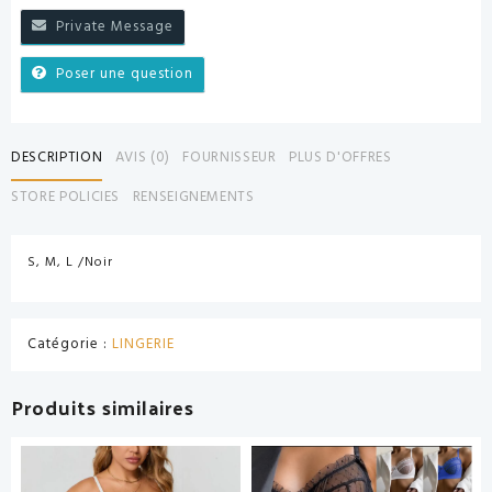
Private Message
Poser une question
DESCRIPTION
AVIS (0)
FOURNISSEUR
PLUS D'OFFRES
STORE POLICIES
RENSEIGNEMENTS
S, M, L /Noir
Catégorie :
LINGERIE
Produits similaires