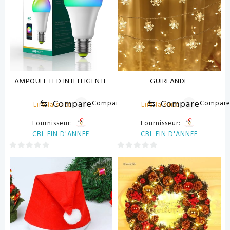
AMPOULE LED INTELLIGENTE
GUIRLANDE
⇆
Compare
⇆
Compare
Compare
Compar
Lire la suite
Lire la suite
Fournisseur:
Fournisseur:
CBL FIN D'ANNEE
CBL FIN D'ANNEE
0
0
sur
sur
5
5