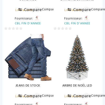
⇆
Compare
⇆
Compare
Compare
Compar
Lire la suite
Lire la suite
Fournisseur:
Fournisseur:
CBL FIN D'ANNEE
CBL FIN D'ANNEE
0
0
sur
sur
5
5
JEANS DE STOCK
ARBRE DE NOËL LED
⇆
Compare
⇆
Compare
Compare
Compar
Lire la suite
Lire la suite
Fournisseur:
Fournisseur: