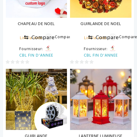
CHAPEAU DE NOEL
GUIRLANDE DE NOEL
⇆
Compare
⇆
Compare
Compare
Compar
Lire la suite
Lire la suite
Fournisseur:
Fournisseur:
CBL FIN D'ANNEE
CBL FIN D'ANNEE
0
0
sur
sur
5
5
GUIRLANDE
LANTERNE LUMINEUSE